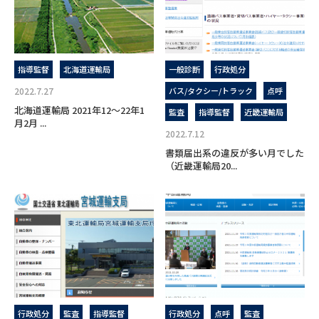
指導監督
北海道運輸局
一般診断
行政処分
2022.7.27
バス/タクシー/トラック
点呼
北海道運輸局 2021年12～22年1
監査
指導監督
近畿運輸局
月2月 ...
2022.7.12
書類届出系の違反が多い月でした
（近畿運輸局20...
行政処分
監査
指導監督
行政処分
点呼
監査