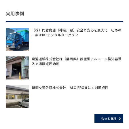
実用事例
（株）門倉商店（神奈川県）安全と安心を最大化 初めの
一歩はIoTデジタルタコグラフ
東溶運輸株式会社様（静岡県）設置型アルコール検知器導
入で遠隔点呼始動
新潟交通佐渡株式会社 ALC-PROⅡにて対面点呼
もっと見る