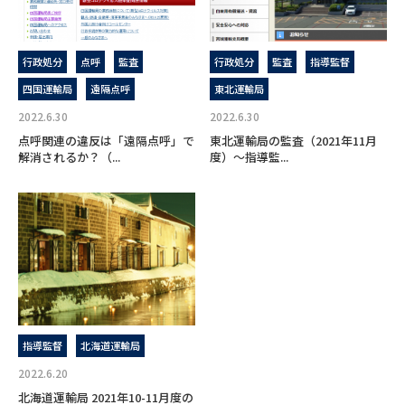
行政処分
点呼
監査
行政処分
監査
指導監督
四国運輸局
遠隔点呼
東北運輸局
2022.6.30
2022.6.30
点呼関連の違反は「遠隔点呼」で
東北運輸局の監査（2021年11月
解消されるか？（...
度）～指導監...
指導監督
北海道運輸局
2022.6.20
北海道運輸局 2021年10-11月度の