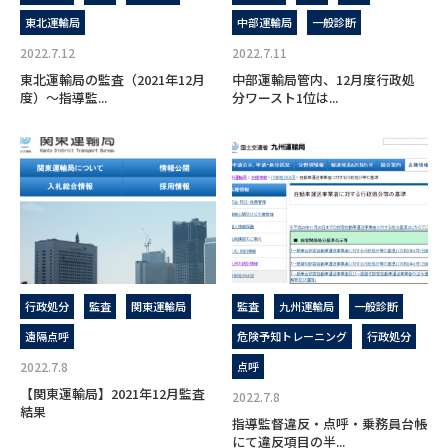
東北運輸局
中部運輸局
一般診断
2022.7.12
2022.7.11
東北運輸局の監査（2021年12月
中部運輸局管内、12月度行政処
度）～指導監...
分ワースト1位は...
行政処分
監査
関東運輸局
監査
九州運輸局
一般診断
遠隔点呼
危険予知トレーニング
行政処分
2022.7.8
点呼
【関東運輸局】2021年12月監査
2022.7.8
結果
指導監督違反・点呼・乗務員台帳
にて違反項目の半...