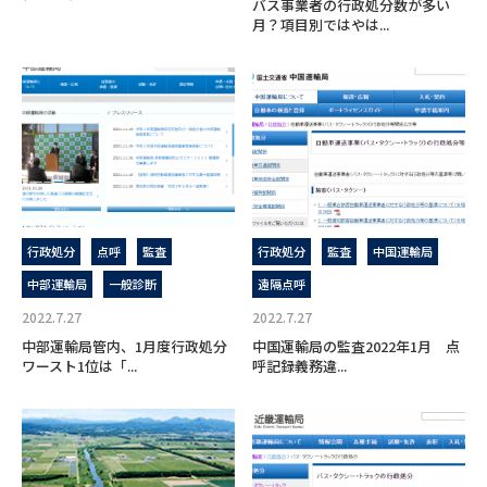
バス事業者の行政処分数が多い
月？項目別ではやは...
行政処分
点呼
監査
行政処分
監査
中国運輸局
中部運輸局
一般診断
遠隔点呼
2022.7.27
2022.7.27
中部運輸局管内、1月度行政処分
中国運輸局の監査2022年1月 点
ワースト1位は「...
呼記録義務違...