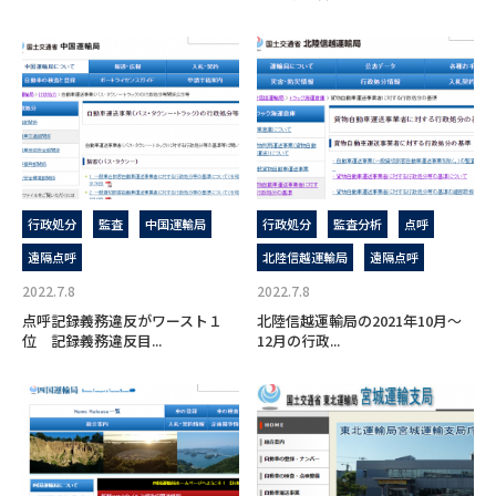
行政処分
監査
中国運輸局
行政処分
監査分析
点呼
遠隔点呼
北陸信越運輸局
遠隔点呼
2022.7.8
2022.7.8
点呼記録義務違反がワースト１
北陸信越運輸局の2021年10月～
位 記録義務違反目...
12月の行政...