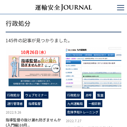
運輸安全JOURNAL
パブリックコメント
行政処分
行政処分
145件の記事が見つかりました。
行政処分
ウェブセミナー
行政処分
点呼
監査
運行管理者
指導監督
九州運輸局
一般診断
2022.9.26
危険予知トレーニング
指導監督の抜け漏れ防ぎませんか
2022.7.27
(入門編)10月...