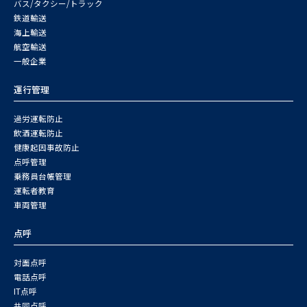
バス/タクシー/トラック
鉄道輸送
海上輸送
航空輸送
一般企業
運行管理
過労運転防止
飲酒運転防止
健康起因事故防止
点呼管理
乗務員台帳管理
運転者教育
車両管理
点呼
対面点呼
電話点呼
IT点呼
共同点呼