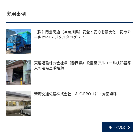
実用事例
（株）門倉商店（神奈川県）安全と安心を最大化 初めの
一歩はIoTデジタルタコグラフ
東溶運輸株式会社様（静岡県）設置型アルコール検知器導
入で遠隔点呼始動
新潟交通佐渡株式会社 ALC-PROⅡにて対面点呼
もっと見る