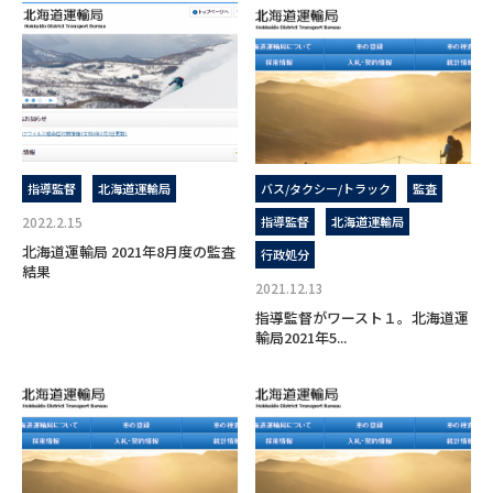
指導監督
北海道運輸局
バス/タクシー/トラック
監査
2022.2.15
指導監督
北海道運輸局
北海道運輸局 2021年8月度の監査
行政処分
結果
2021.12.13
指導監督がワースト１。北海道運
輸局2021年5...