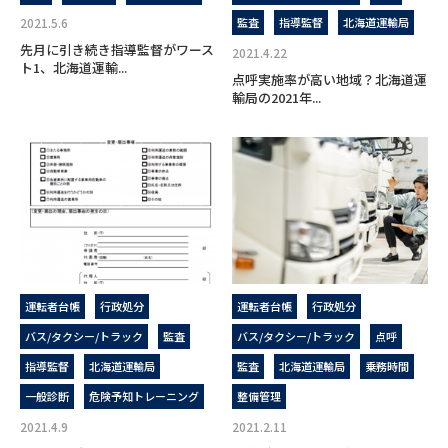
2021.5.6
監査
指導監督
北海道運輸局
先月に引き続き指導監督がワース
2021.4.22
ト1、北海道運輸...
点呼実施率が高い地域？北海道運
輸局の2021年...
運転者台帳
行政処分
運転者台帳
行政処分
バス/タクシー/トラック
監査
バス/タクシー/トラック
点呼
指導監督
北海道運輸局
監査
北海道運輸局
乗務時間
一般診断
危険予知トレーニング
整備管理
2021.4.9
2021.2.11