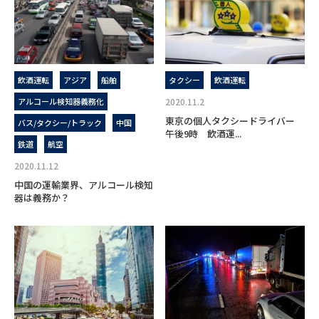
飲酒運転
アジア
船舶
タクシー
飲酒運転
アルコール検知器義務化
2020.11.2
東京の個人タクシードライバー
バス/タクシー/トラック
中国
午後9時 飲酒運...
鉄道
航空
2020.11.12
中国の運輸業界、アルコール検知
器は義務か？