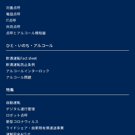
対面点呼
電話点呼
IT点呼
共同点呼
点呼とアルコール検知器
ひと・いのち・アルコール
飲酒運転Fact sheet
飲酒運転防止条例
アルコールインターロック
アルコール問題
特集
自動運転
デジタル運行管理
ロボット点呼
新型コロナウィルス
ライドシェア・自家用有償運送事業
運輸安全AIラボ