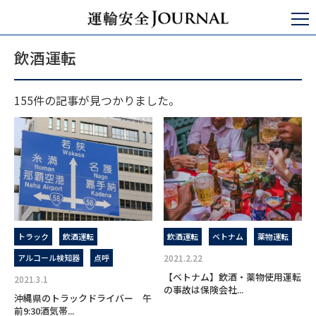
運輸安全JOURNAL
飲酒運転
飲酒運転
155件の記事が見つかりました。
トラック
飲酒運転
飲酒運転
ベトナム
薬物運転
アルコール検知器
点呼
2021.2.22
【ベトナム】飲酒・薬物使用運転
2021.3.1
の事故は保険会社...
沖縄県のトラックドライバー 午
前9:30酒気帯...