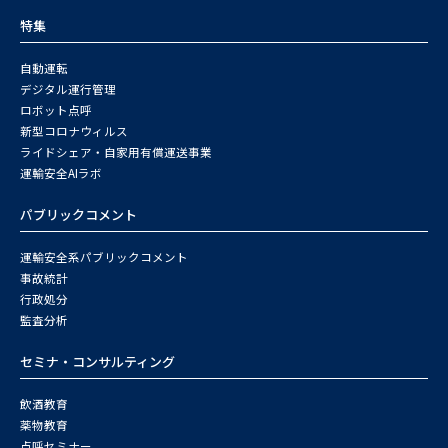
特集
自動運転
デジタル運行管理
ロボット点呼
新型コロナウィルス
ライドシェア・自家用有償運送事業
運輸安全AIラボ
パブリックコメント
運輸安全系パブリックコメント
事故統計
行政処分
監査分析
セミナ・コンサルティング
飲酒教育
薬物教育
点呼セミナー