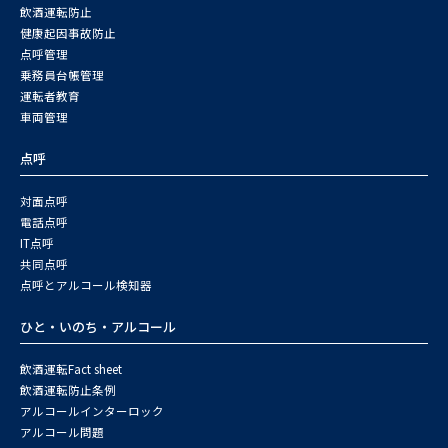
飲酒運転防止
健康起因事故防止
点呼管理
乗務員台帳管理
運転者教育
車両管理
点呼
対面点呼
電話点呼
IT点呼
共同点呼
点呼とアルコール検知器
ひと・いのち・アルコール
飲酒運転Fact sheet
飲酒運転防止条例
アルコールインターロック
アルコール問題