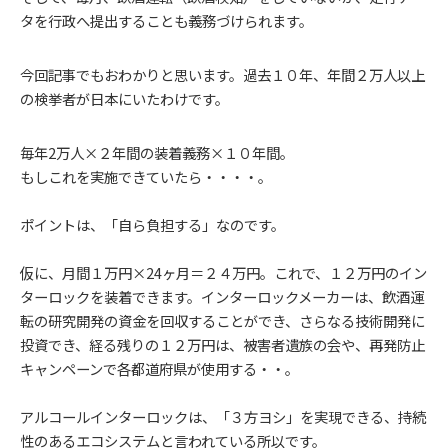
タを行政へ提出することも義務づけられます。
今回記事でもおわかりと思います。過去１０年、年間２万人以上
の検挙者が日本にいたわけです。
毎年2万人×２年間の装着義務×１０年間。
もしこれを実施できていたら・・・・。
ポイントは、「自ら負担する」なのです。
仮に、月間１万円×24ヶ月＝２４万円。これで、１２万円のイン
ターロックを装着できます。インターロックメーカーは、飲酒運
転の研究開発の資金を回収することができ、さらなる技術開発に
投資でき、経る残りの１２万円は、被害者遺族の会や、再発防止
キャンペーンで各都道府県が使用する・・。
アルコールインターロックは、「３方ヨシ」を実現できる、持続
性のあるエコシステムと言われている所以です。