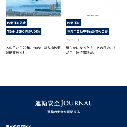
飲酒運転防止
飲酒運転
TEAM ZERO FUKUOKA
事業用自動車事故調査報告書
2026.8.5
2026.8.3
あの日から20年。海の中道大橋飲酒
明らかになった？ あの日のこと
運転事故で3...
が？ 運行管理者...
世界の運輸安全