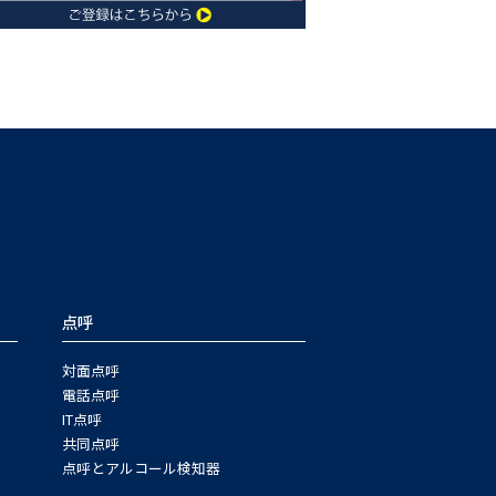
点呼
対面点呼
電話点呼
IT点呼
共同点呼
点呼とアルコール検知器