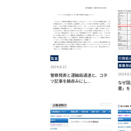
監査
行政処
事業用
2024.8.22
2024.8.
警察発表と運輸局通達と、コタ
ツ記事を鵜呑みにし...
なぜ国
書」を