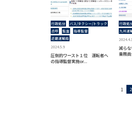
行政処分
バス/タクシー/トラック
行政処
点呼
監査
指導監督
九州運
近畿運輸局
2024.4.
2024.5.9
減らな
乗務員
圧倒的ワースト１位 運転者へ
の指導監督実施or...
1
2