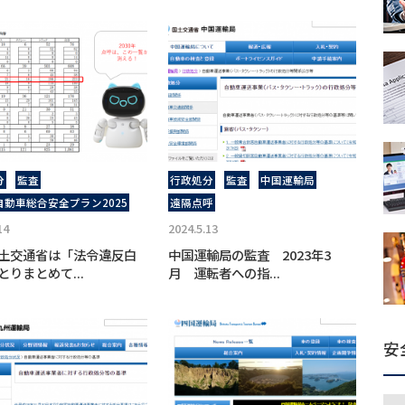
分
監査
行政処分
監査
中国運輸局
自動車総合安全プラン2025
遠隔点呼
14
2024.5.13
土交通省は「法令違反白
中国運輸局の監査 2023年3
とりまとめて...
月 運転者への指...
安