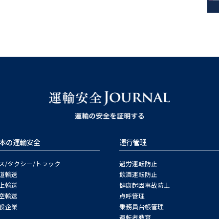
本の運輸安全
運行管理
ス/タクシー/トラック
過労運転防止
道輸送
飲酒運転防止
上輸送
健康起因事故防止
空輸送
点呼管理
般企業
乗務員台帳管理
運転者教育