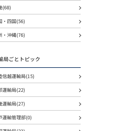
(68)
国・四国(56)
州・沖縄(76)
輸局ごとトピック
陸信越運輸局(15)
部運輸局(22)
畿運輸局(27)
戸運輸管理部(0)