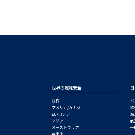
世界の運輸安全
日
世界
バ
アメリカ/カナダ
鉄
EU/ロシア
海
アジア
航
オーストラリア
一
中南米