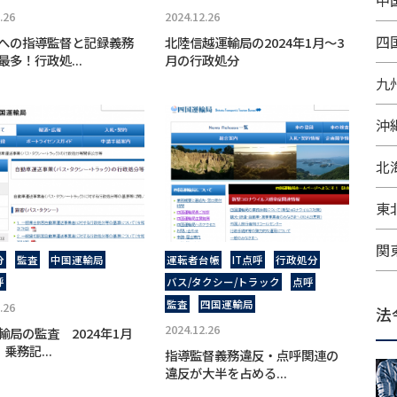
中
.26
2024.12.26
四
への指導監督と記録義務
北陸信越運輸局の2024年1月～3
最多！行政処...
月の行政処分
九
沖
北
東
関
分
監査
中国運輸局
運転者台帳
IT点呼
行政処分
呼
バス/タクシー/トラック
点呼
監査
四国運輸局
.26
法
2024.12.26
輸局の監査 2024年1月
乗務記...
指導監督義務違反・点呼関連の
違反が大半を占める...