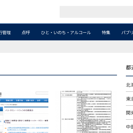
行管理
点呼
ひと・いのち・アルコール
特集
パブ
都
北海
東北
関東
中部