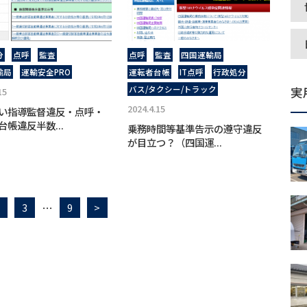
分
点呼
監査
点呼
監査
四国運輸局
輸局
運輸安全PRO
運転者台帳
IT点呼
行政処分
バス/タクシー/トラック
実
15
2024.4.15
い指導監督違反・点呼・
台帳違反半数...
乗務時間等基準告示の遵守違反
が目立つ？（四国運...
…
3
9
>