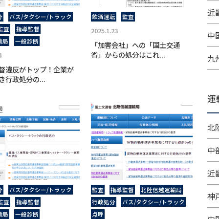
近畿
分
バス/タクシー/トラック
飲酒運転
監査
監査
指導監督
2025.1.23
中
輸局
一般診断
「加害会社」への「国土交通
省」からの処分はこれ...
4
九
督違反がトップ！企業が
き行政処分の...
運
北
中
近
分
バス/タクシー/トラック
監査
指導監督
北陸信越運輸局
神
監査
指導監督
行政処分
バス/タクシー/トラック
輸局
一般診断
点呼