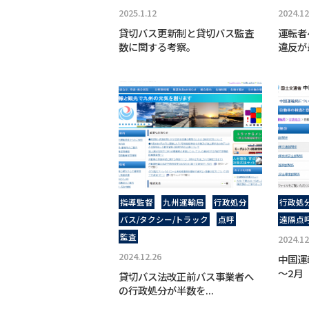
2025.1.12
2024.12
貸切バス更新制と貸切バス監査
運転者
数に関する考察。
違反が
指導監督
九州運輸局
行政処分
行政処
バス/タクシー/トラック
点呼
遠隔点
監査
2024.12
2024.12.26
中国運
～2月 
貸切バス法改正前バス事業者へ
の行政処分が半数を...