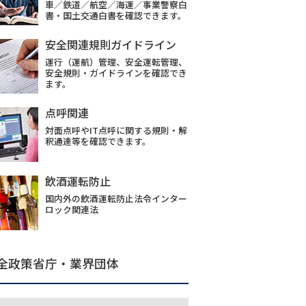
車／鉄道／航空／海運／事業警察白
書・国土交通白書を確認できます。
安全関連規則ガイドライン
運行（運航）管理、安全運転管理、
安全規則・ガイドラインを確認でき
ます。
点呼関連
対面点呼やIT点呼に関する規則・解
釈通達等を確認できます。
飲酒運転防止
国内外の飲酒運転防止法令インター
ロック関連法
全政策省庁・業界団体