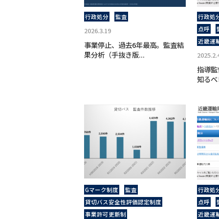
行政処分
監査
行政処
点呼
2026.3.19
近畿運
事業停止、過去6年最高。監査結
果分析（手抜き版...
2025.2.
指導監
知るべ
Gマーク制度
監査
行政処
貸切バス安全性評価認定制度
点呼
事業許可更新制
近畿運