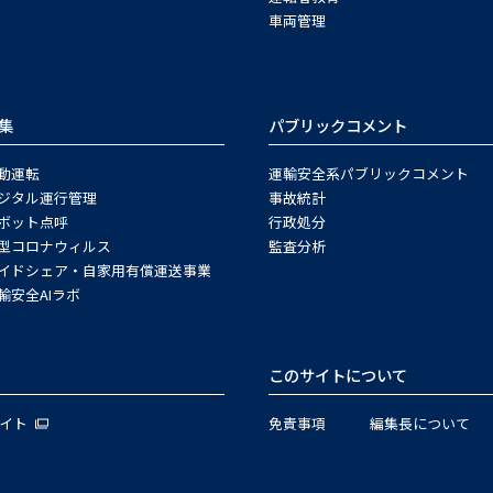
車両管理
集
パブリックコメント
動運転
運輸安全系パブリックコメント
ジタル運行管理
事故統計
ボット点呼
行政処分
型コロナウィルス
監査分析
イドシェア・自家用有償運送事業
輸安全AIラボ
このサイトについて
サイト
免責事項
編集長について