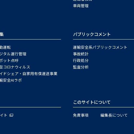
車両管理
集
パブリックコメント
動運転
運輸安全系パブリックコメント
ジタル運行管理
事故統計
ボット点呼
行政処分
型コロナウィルス
監査分析
イドシェア・自家用有償運送事業
輸安全AIラボ
このサイトについて
サイト
免責事項
編集長について