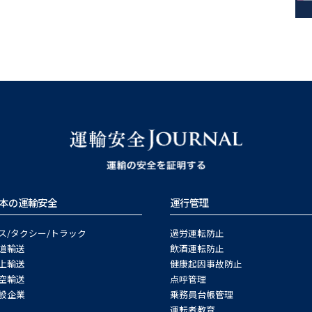
本の運輸安全
運行管理
ス/タクシー/トラック
過労運転防止
道輸送
飲酒運転防止
上輸送
健康起因事故防止
空輸送
点呼管理
般企業
乗務員台帳管理
運転者教育