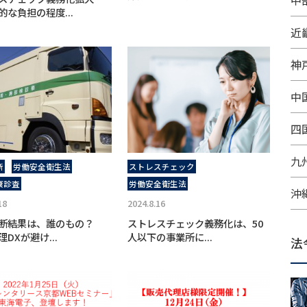
中
的な負担の程度...
近
神
中
四
九
断
労働安全衛生法
ストレスチェック
康診査
労働安全衛生法
沖
18
2024.8.16
診断結果は、誰のもの？
ストレスチェック義務化は、50
DXが避け...
人以下の事業所に...
法