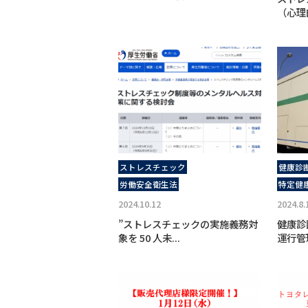
（心理
ストレスチェック
健康診
労働安全衛生法
特定健
2024.10.12
2024.8.
”ストレスチェックの実施義務対
健康
象を 50 人未...
運行管理