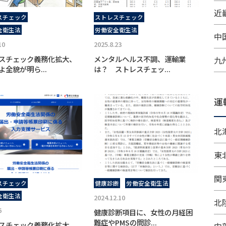
近畿
スチェック
ストレスチェック
全衛生法
労働安全衛生法
中
10
2025.8.23
スチェック義務化拡大、
メンタルヘルス不調、運輸業
九
よ全貌が明ら...
は？ ストレスチェッ...
運
北
東
関
スチェック
健康診断
労働安全衛生法
全衛生法
2024.12.10
北
6
健康診断項目に、女性の月経困
難症やPMSの問診...
スチェック義務化拡大