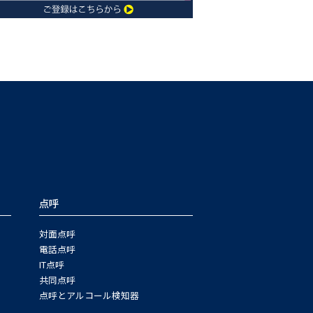
点呼
対面点呼
電話点呼
IT点呼
共同点呼
点呼とアルコール検知器