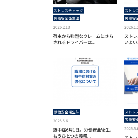
ストレスチェック
ストレ
労働安全衛生法
労働安
2026.2.13
2026.1.
荷主から強烈なクレームにさら
ストレ
されるドライバーは...
いよい
労働安全衛生法
ストレ
労働安
2025.5.6
2025.5.
熱中症6月1日。労働安全衛生、
もうひとつの義務...
ストレ