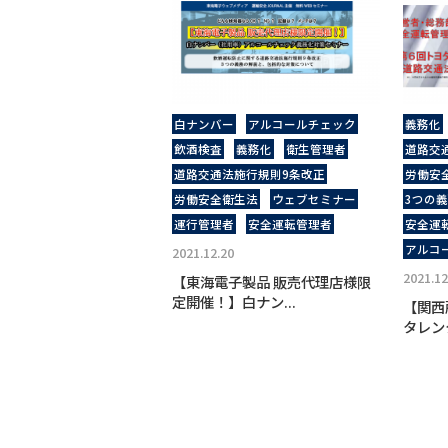
白ナンバー
アルコールチェック
義務化
飲酒検査
義務化
衛生管理者
道路交
道路交通法施行規則9条改正
労働安
労働安全衛生法
ウェブセミナー
3つの
運行管理者
安全運転管理者
安全運
アルコ
2021.12.20
2021.12
【東海電子製品 販売代理店様限
定開催！】白ナン...
【関西
タレン