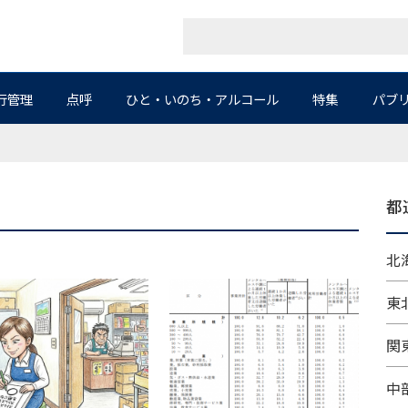
行管理
点呼
ひと・いのち・アルコール
特集
パブ
都
北海
東北
関東
中部