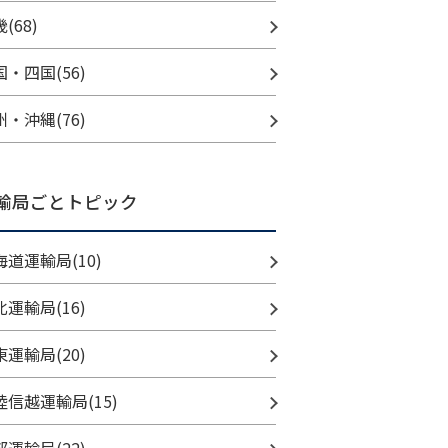
(68)
国・四国(56)
州・沖縄(76)
輸局ごとトピック
海道運輸局(10)
北運輸局(16)
東運輸局(20)
陸信越運輸局(15)