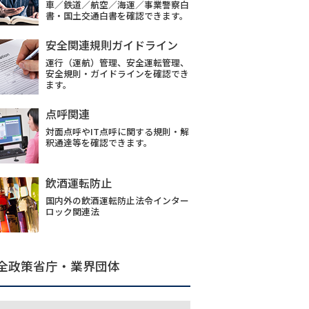
車／鉄道／航空／海運／事業警察白
書・国土交通白書を確認できます。
安全関連規則ガイドライン
運行（運航）管理、安全運転管理、
安全規則・ガイドラインを確認でき
ます。
点呼関連
対面点呼やIT点呼に関する規則・解
釈通達等を確認できます。
飲酒運転防止
国内外の飲酒運転防止法令インター
ロック関連法
全政策省庁・業界団体