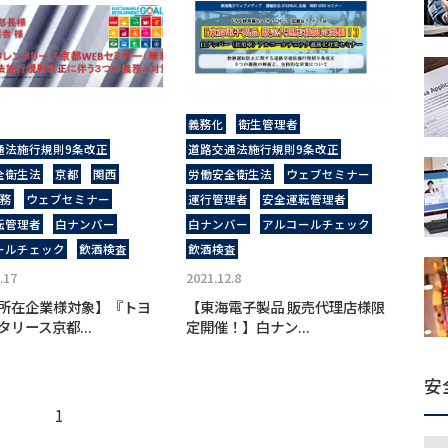
義務化
衛生管理者
通法施行規則9条改正
道路交通法施行規則9条改正
全衛生法
京都
関西
労働安全衛生法
ウェブセミナー
義務
ウェブセミナー
運行管理者
安全運転管理者
転管理者
白ナンバー
白ナンバー
アルコールチェック
ールチェック
飲酒検査
飲酒検査
.17
2021.12.8
所在企業様対象】『トヨ
【東海電子製品 販売代理店様限
タリース京都...
定開催！】白ナン...
安
1