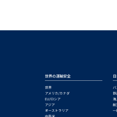
世界の運輸安全
日
世界
バ
アメリカ/カナダ
鉄
EU/ロシア
海
アジア
航
オーストラリア
一
中南米