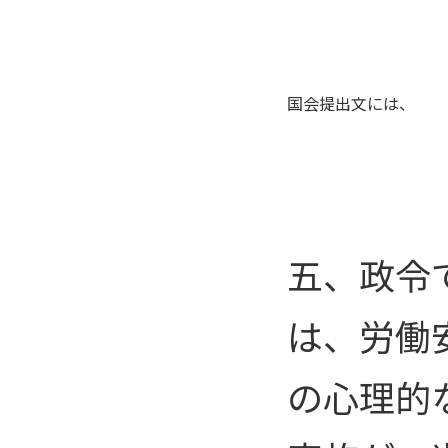
国会提出文には、
五、政令
は、労働
の心理的