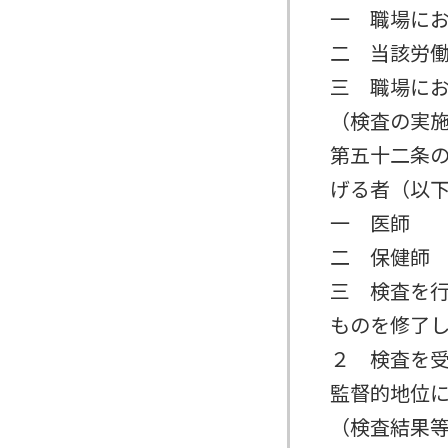
一 職場に
二 当該労
三 職場に
（検査の実
第五十二条
げる者（以
一 医師
二 保健師
三 検査を
ものを修了
２ 検査を
監督的地位
（検査結果