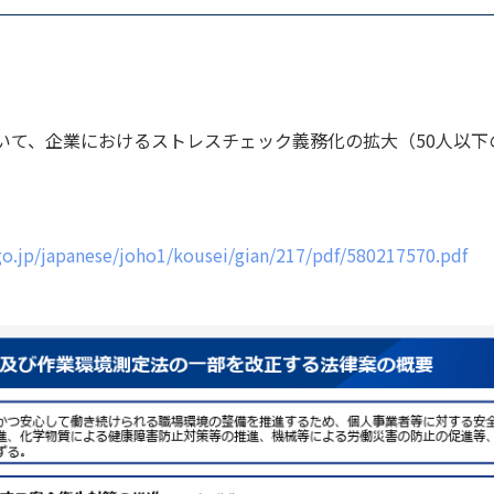
おいて、企業におけるストレスチェック義務化の拡大（50人以
go.jp/japanese/joho1/kousei/gian/217/pdf/580217570.pdf