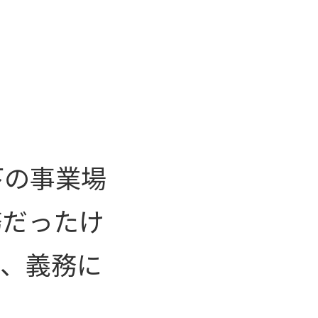
下の事業場
務だったけ
り、義務に