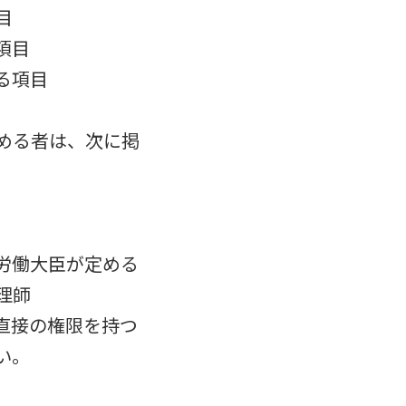
目
項目
る項目
める者は、次に掲
労働大臣が定める
理師
直接の権限を持つ
い。