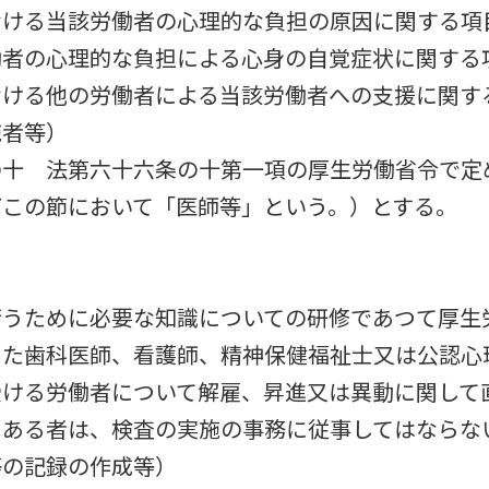
おける当該労働者の心理的な負担の原因に関する項
働者の心理的な負担による心身の自覚症状に関する
おける他の労働者による当該労働者への支援に関す
施者等）
の十 法第六十六条の十第一項の厚生労働省令で定
下この節において「医師等」という。）とする。
行うために必要な知識についての研修であつて厚生
した歯科医師、看護師、精神保健福祉士又は公認心
受ける労働者について解雇、昇進又は異動に関して
にある者は、検査の実施の事務に従事してはならな
等の記録の作成等）