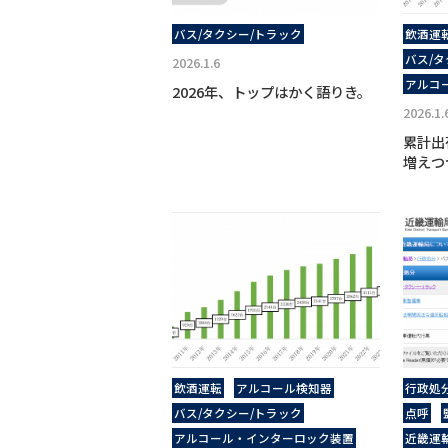
バス/タクシー/トラック
飲酒運
バス/タ
2026.1.6
アルコ
2026年、トップはかく語りき。
2026.1.
累計出
増えつつ
飲酒運転
アルコール検知器
行政処
バス/タクシー/トラック
点呼
アルコール・インターロック装置
近畿運