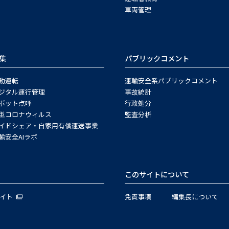
車両管理
集
パブリックコメント
動運転
運輸安全系パブリックコメント
ジタル運行管理
事故統計
ボット点呼
行政処分
型コロナウィルス
監査分析
イドシェア・自家用有償運送事業
輸安全AIラボ
このサイトについて
サイト
免責事項
編集長について