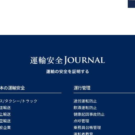
本の運輸安全
運行管理
ス/タクシー/トラック
過労運転防止
道輸送
飲酒運転防止
上輸送
健康起因事故防止
空輸送
点呼管理
般企業
乗務員台帳管理
運転者教育