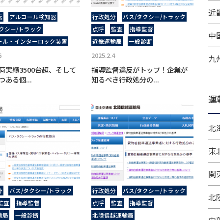
近畿
転
アルコール検知器
行政処分
バス/タクシー/トラック
クシー/トラック
点呼
監査
指導監督
中
ール・インターロック装置
近畿運輸局
一般診断
6
2025.2.4
九
荷実績3500台超、そして
指導監督違反がトップ！企業が
ある個...
知るべき行政処分の...
運
北
東
関
分
バス/タクシー/トラック
行政処分
バス/タクシー/トラック
北
監査
指導監督
点呼
監査
指導監督
輸局
一般診断
北陸信越運輸局