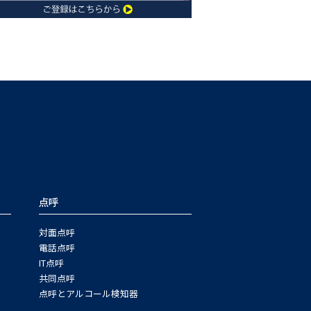
点呼
対面点呼
電話点呼
IT点呼
共同点呼
点呼とアルコール検知器