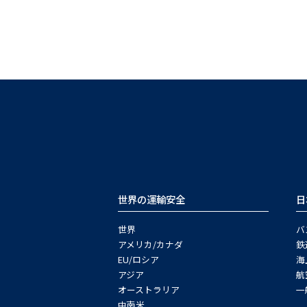
世界の運輸安全
日
世界
バ
アメリカ/カナダ
鉄
EU/ロシア
海
アジア
航
オーストラリア
一
中南米