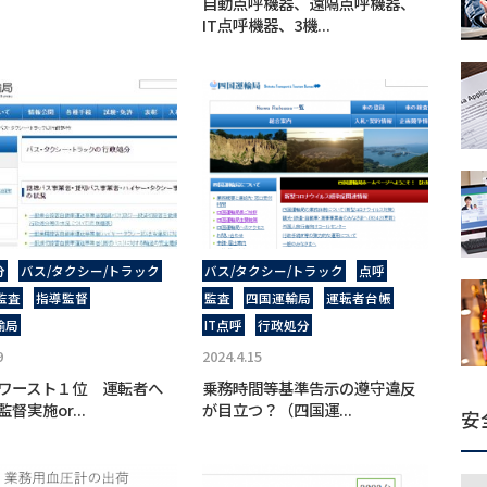
自動点呼機器、遠隔点呼機器、
IT点呼機器、3機...
分
バス/タクシー/トラック
バス/タクシー/トラック
点呼
監査
指導監督
監査
四国運輸局
運転者台帳
輸局
IT点呼
行政処分
9
2024.4.15
ワースト１位 運転者へ
乗務時間等基準告示の遵守違反
督実施or...
が目立つ？（四国運...
安