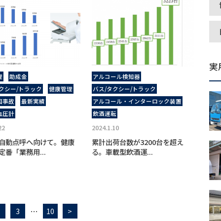
実
理
助成金
アルコール検知器
クシー/トラック
健康管理
バス/タクシー/トラック
因事故
最新実績
アルコール・インターロック装置
血圧計
飲酒運転
22
2024.1.10
自動点呼へ向けて。健康
累計出荷台数が3200台を超え
定番「業務用...
る。車載型飲酒運...
…
3
10
>