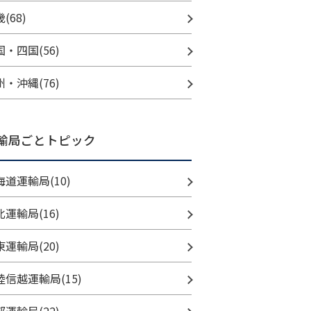
(68)
国・四国(56)
州・沖縄(76)
輸局ごとトピック
海道運輸局(10)
北運輸局(16)
東運輸局(20)
陸信越運輸局(15)