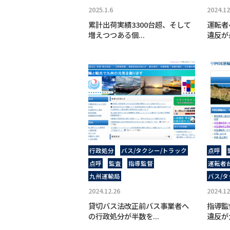
2025.1.6
2024.12
累計出荷実績3300台超、そして
運転者
増えつつある個...
違反が
行政処分
バス/タクシー/トラック
点呼
点呼
監査
指導監督
運転者
九州運輸局
バス/タ
2024.12.26
2024.12
貸切バス法改正前バス事業者へ
指導監
の行政処分が半数を...
違反が