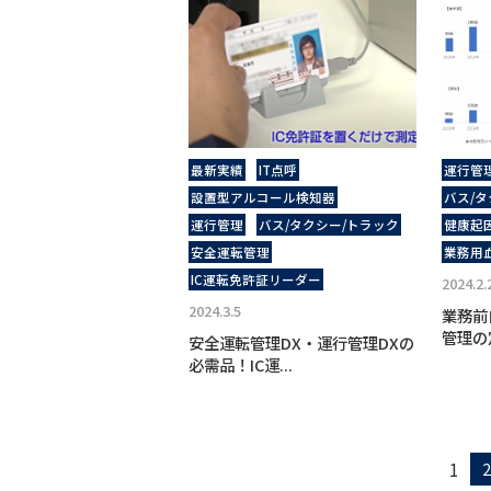
最新実績
IT点呼
運行管
設置型アルコール検知器
バス/タ
運行管理
バス/タクシー/トラック
健康起
安全運転管理
業務用
IC運転免許証リーダー
2024.2.
2024.3.5
業務前
管理の
安全運転管理DX・運行管理DXの
必需品！IC運...
1
2