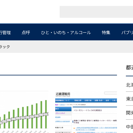
行管理
点呼
ひと・いのち・アルコール
特集
パブ
ラック
都
北海
東北
関東
中部