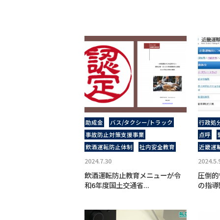
助成金
バス/タクシー/トラック
行政処
事故防⽌対策⽀援事業
点呼
飲酒運転防⽌体制
社内安全教育
近畿運
2024.7.30
2024.5.
飲酒運転防止教育メニューが令
圧倒的
和6年度国土交通省...
の指導監