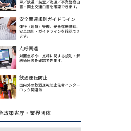
車／鉄道／航空／海運／事業警察白
書・国土交通白書を確認できます。
安全関連規則ガイドライン
運行（運航）管理、安全運転管理、
安全規則・ガイドラインを確認でき
ます。
点呼関連
対面点呼やIT点呼に関する規則・解
釈通達等を確認できます。
飲酒運転防止
国内外の飲酒運転防止法令インター
ロック関連法
全政策省庁・業界団体