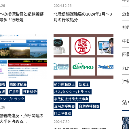
中
.26
2024.12.26
近
への指導監督と記録義務
北陸信越運輸局の2024年1月～3
最多！行政処...
月の行政処分
神
中
四
九
沖
監査
四国運輸局
過労運転防止
助成金
台帳
IT点呼
行政処分
バス/タクシー/トラック
クシー/トラック
事故防⽌対策⽀援事業
法
遠隔点呼機器
自動点呼機器
.26
IT点呼機器
督義務違反・点呼関連の
大半を占める...
2024.7.30