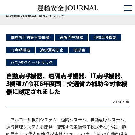
運輸安全JOURNAL
日本の運輸安全
バス/タクシー/トラック
自動点呼機器、遠隔点呼機器、IT点呼機器、3機種が令和6年度国土交通省
の補助金対象機器に認定されました
事故防⽌対策⽀援事業
遠隔点呼機器
自動点呼機器
IT点呼機器
過労運転防止
助成金
バス/タクシー/トラック
自動点呼機器、遠隔点呼機器、IT点呼機器、
3機種が令和6年度国土交通省の補助金対象機
器に認定されました
2024.7.30
アルコール検知システム、遠隔システム、自動点呼システム、
運行管理システムを開発・販売する東海電子株式会社(本社：静
岡県富士市 代表取締役 杉本哲也)は、この度、当社の自動点呼機