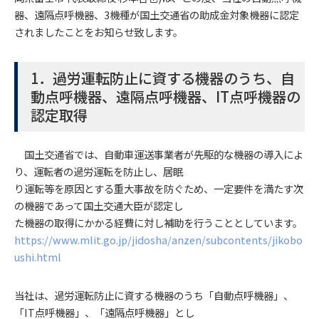
器、遠隔点呼機器、3機種が国土交通省の助成金対象機器に認定
されましたことをお知らせ致します。
1．過労運転防止に資する機器のうち、自
動点呼機器、遠隔点呼機器、IT点呼機器の
認定取得
国土交通省では、自動車運送事業者が先駆的な機器の導入によ
り、運転者の過労運転を防止し、居眠
り運転等を原因とする重大事故を防ぐため、一定要件を満たす次
の機器であって国土交通大臣が認定し
た機器の取得にかかる経費に対し補助を行うこととしています。
https://www.mlit.go.jp/jidosha/anzen/subcontents/jikobo
ushi.html
当社は、過労運転防止に資する機器のうち「自動点呼機器」、
「IT点呼機器」、「遠隔点呼機器」とし