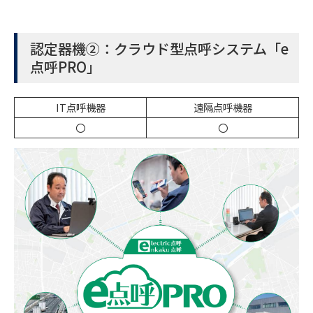
認定器機②：クラウド型点呼システム「e
点呼PRO」
IT点呼機器
遠隔点呼機器
〇
〇