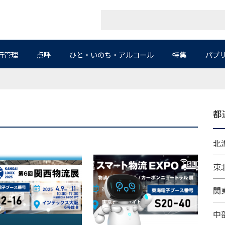
行管理
点呼
ひと・いのち・アルコール
特集
パブ
都
北海
東北
関東
中部