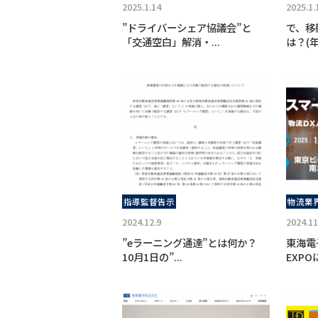
2025.1.14
2025.1.
”ドライバーシェア協議会”と
で、移
「交通空白」解消・...
は？(年
指導監督告示
物流業
2024.12.9
2024.11
”eラーニング通達”とは何か？
東海電
10月1日の”...
EXPO