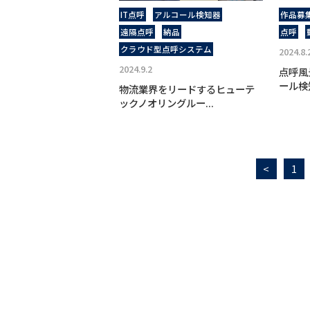
IT点呼
アルコール検知器
作品募
遠隔点呼
納品
点呼
クラウド型点呼システム
2024.8.
2024.9.2
点呼風
ール検
物流業界をリードするヒューテ
ックノオリングルー...
<
1