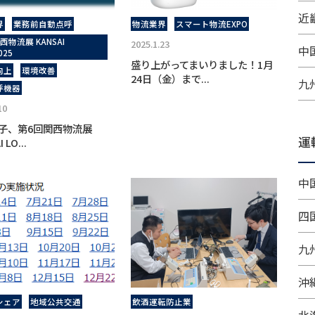
近畿
界
業務前自動点呼
物流業界
スマート物流EXPO
西物流展 KANSAI
2025.1.23
中
025
盛り上がってまいりました！1月
向上
環境改善
24日（金）まで...
九
呼機器
10
子、第6回関西物流展
運
 LO...
中
四
九
沖
シェア
地域公共交通
飲酒運転防止業