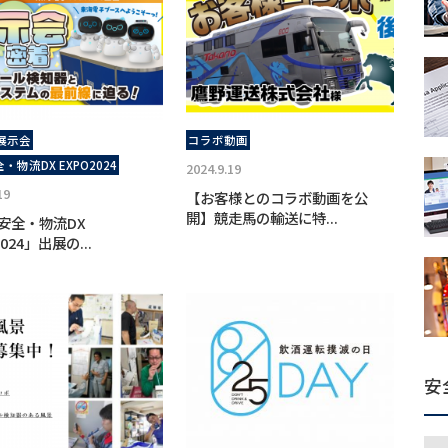
展示会
コラボ動画
・物流DX EXPO2024
2024.9.19
19
【お客様とのコラボ動画を公
開】競走馬の輸送に特...
安全・物流DX
2024」出展の...
安