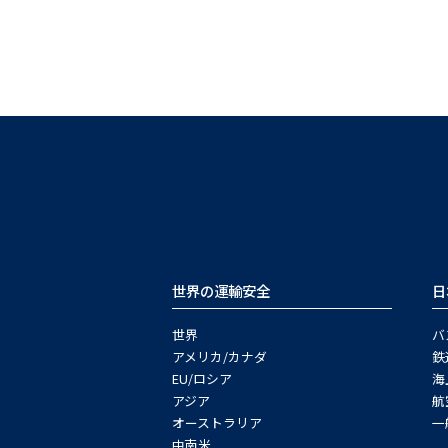
世界の運輸安全
日
世界
バ
アメリカ/カナダ
鉄
EU/ロシア
海
アジア
航
オーストラリア
一
中南米