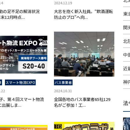
北
14
2024.12.19
動の足不足の解消状況
大志を抱く新入社員。“飲酒運転
東
末12月時点...
防止のプロ”へ向...
関
北
中
近
神
界
スマート物流EXPO
バス事業者
.22
2024.10.31
子、第４回スマート物流
全国各地のバス事業者65社129
法
に出展しま...
名がご参加！工...