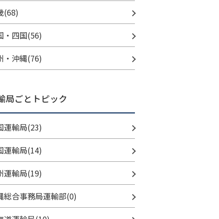
(68)
国・四国(56)
州・沖縄(76)
輸局ごとトピック
国運輸局(23)
国運輸局(14)
州運輸局(19)
縄総合事務局運輸部(0)