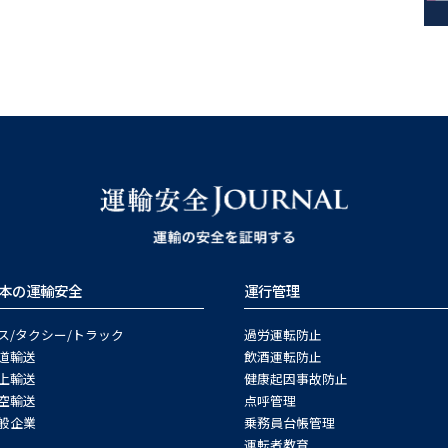
本の運輸安全
運行管理
ス/タクシー/トラック
過労運転防止
道輸送
飲酒運転防止
上輸送
健康起因事故防止
空輸送
点呼管理
般企業
乗務員台帳管理
運転者教育