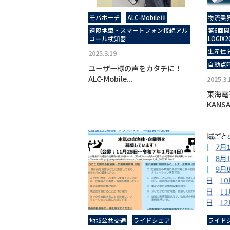
モバポーチ
ALC-MobileⅢ
物流業
遠隔地型・スマートフォン接続アル
第6回関
コール検知器
LOGIX2
生産性
2025.3.19
自動点
ユーザー様の声をカタチに！
ALC-Mobile...
2025.3.
東海電
KANSAI
地域公共交通
ライドシェア
ライド