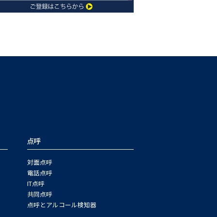
点呼
対面点呼
電話点呼
IT点呼
共同点呼
点呼とアルコール検知器