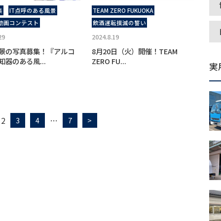
集
IT点呼のある風景
TEAM ZERO FUKUOKA
動画コンテスト
飲酒運転撲滅の誓い
29
2024.8.19
景の写真募集！『アルコ
8月20日（火）開催！TEAM
知器のある風...
ZERO FU...
実
2
…
3
4
7
>