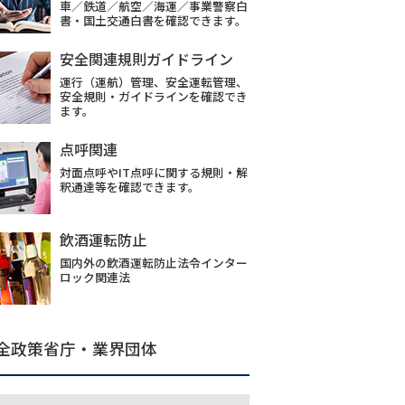
車／鉄道／航空／海運／事業警察白
書・国土交通白書を確認できます。
安全関連規則ガイドライン
運行（運航）管理、安全運転管理、
安全規則・ガイドラインを確認でき
ます。
点呼関連
対面点呼やIT点呼に関する規則・解
釈通達等を確認できます。
飲酒運転防止
国内外の飲酒運転防止法令インター
ロック関連法
全政策省庁・業界団体