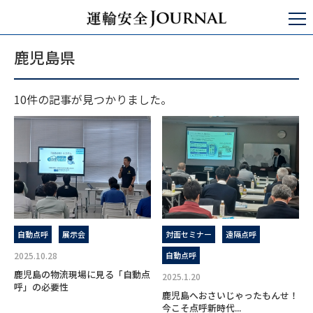
運輸安全JOURNAL
鹿児島県
鹿児島県
10件の記事が見つかりました。
自動点呼
展示会
対面セミナー
遠隔点呼
2025.10.28
自動点呼
鹿児島の物流現場に見る「自動点
2025.1.20
呼」の必要性
鹿児島へおさいじゃったもんせ！
今こそ点呼新時代...