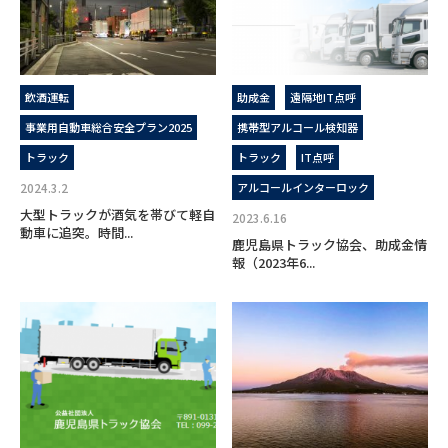
飲酒運転
助成金
遠隔地IT点呼
事業用自動車総合安全プラン2025
携帯型アルコール検知器
トラック
トラック
IT点呼
2024.3.2
アルコールインターロック
大型トラックが酒気を帯びて軽自
2023.6.16
動車に追突。時間...
鹿児島県トラック協会、助成金情
報（2023年6...