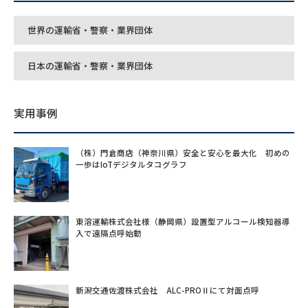
世界の運輸省・警察・業界団体
日本の運輸省・警察・業界団体
実用事例
（株）門倉商店（神奈川県）安全と安心を最大化 初めの
一歩はIoTデジタルタコグラフ
東溶運輸株式会社様（静岡県）設置型アルコール検知器導
入で遠隔点呼始動
新潟交通佐渡株式会社 ALC-PROⅡにて対面点呼