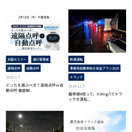
対面セミナー
運行管理者
飲酒運転
遠隔点呼
自動点呼
事業用自動車総合安全プラン2025
2025.1.7
トラック
どっちを選ぶべき？遠隔点呼or自
2024.11.9
動点呼 徹底解...
基準値6倍って、0.9mg/lでトラ
ックを運転...