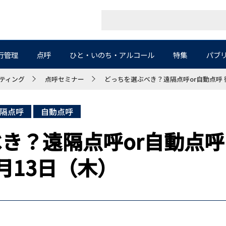
行管理
点呼
ひと・いのち・アルコール
特集
パブ
ティング
点呼セミナー
どっちを選ぶべき？遠隔点呼or自動点呼 
隔点呼
自動点呼
き？遠隔点呼or自動点呼
月13日（木）