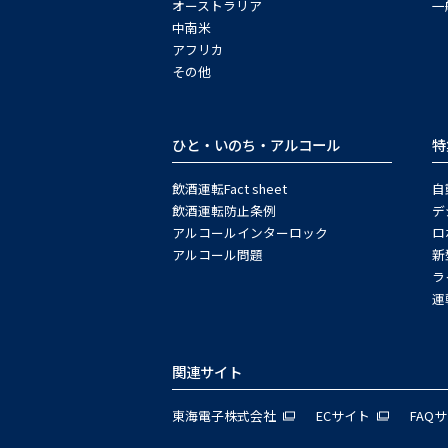
オーストラリア
一
中南米
アフリカ
その他
ひと・いのち・アルコール
特
飲酒運転Fact sheet
自
飲酒運転防止条例
デ
アルコールインターロック
ロ
アルコール問題
新
ラ
運
関連サイト
東海電子株式会社
ECサイト
FAQ