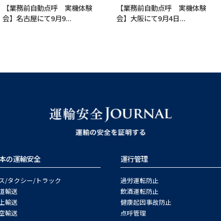
【業務前自動点呼 実機体験
【業務前自動点呼 実機体験
会】名古屋にて9月9...
会】大阪にて9月4日...
本の運輸安全
運行管理
ス/タクシー/トラック
過労運転防止
道輸送
飲酒運転防止
上輸送
健康起因事故防止
空輸送
点呼管理