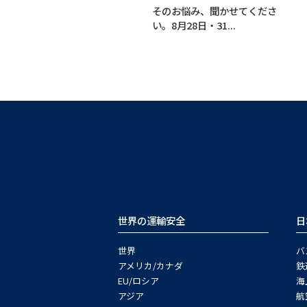
そのお悩み、聞かせてくださ
い。8月28日・31...
世界の運輸安全
日
世界
バ
アメリカ/カナダ
鉄
EU/ロシア
海
アジア
航