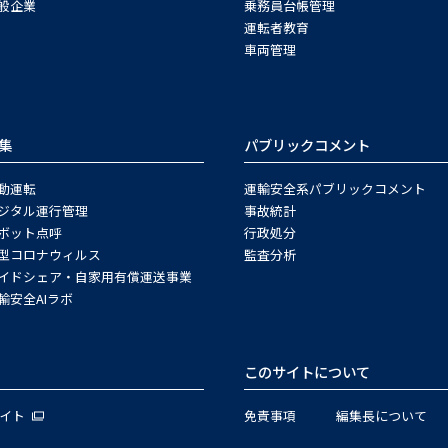
般企業
乗務員台帳管理
運転者教育
車両管理
集
パブリックコメント
動運転
運輸安全系パブリックコメント
ジタル運行管理
事故統計
ボット点呼
行政処分
型コロナウィルス
監査分析
イドシェア・自家用有償運送事業
輸安全AIラボ
このサイトについて
サイト
免責事項
編集長について