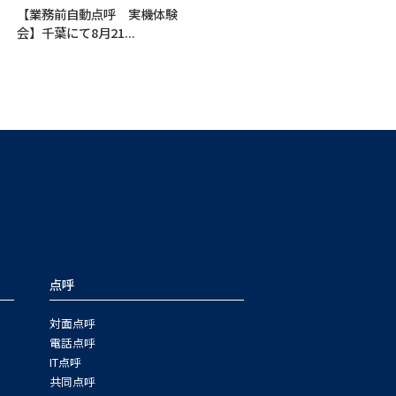
【業務前自動点呼 実機体験
会】千葉にて8月21...
点呼
対面点呼
電話点呼
IT点呼
共同点呼