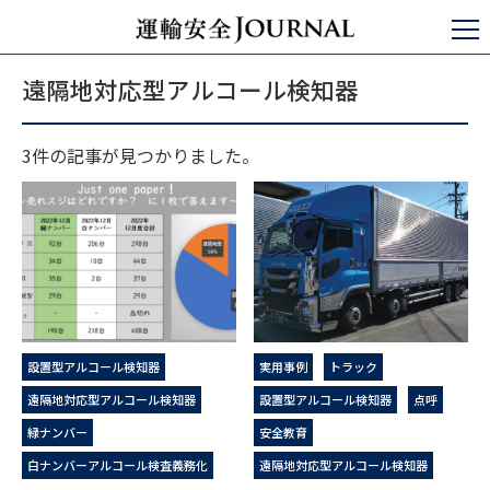
運輸安全JOURNAL
遠隔地対応型アルコール検知器
遠隔地対応型アルコール検知器
3件の記事が見つかりました。
設置型アルコール検知器
実用事例
トラック
遠隔地対応型アルコール検知器
設置型アルコール検知器
点呼
緑ナンバー
安全教育
白ナンバーアルコール検査義務化
遠隔地対応型アルコール検知器