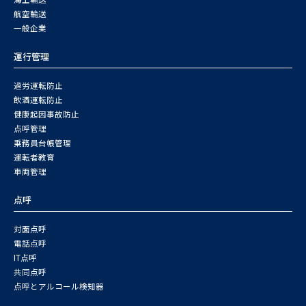
航空輸送
一般企業
運行管理
過労運転防止
飲酒運転防止
健康起因事故防止
点呼管理
乗務員台帳管理
運転者教育
車両管理
点呼
対面点呼
電話点呼
IT点呼
共同点呼
点呼とアルコール検知器