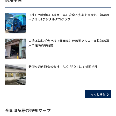
（株）門倉商店（神奈川県）安全と安心を最大化 初めの
一歩はIoTデジタルタコグラフ
東溶運輸株式会社様（静岡県）設置型アルコール検知器導
入で遠隔点呼始動
新潟交通佐渡株式会社 ALC-PROⅡにて対面点呼
もっと見る
全国酒気帯び検知マップ