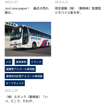
2022.1.27
2021.5.12
Just one paper！ 最近の売れ
用宗運輸（株）（静岡県）設置型
筋は...
とモバイル型を併...
バス
実用事例
トラック
設置型アルコール検知器
遠隔地対応型アルコール検知器
セーフティバス
2021.2.24
（株）エポック（静岡県）「い
つ、どこで、だれが...