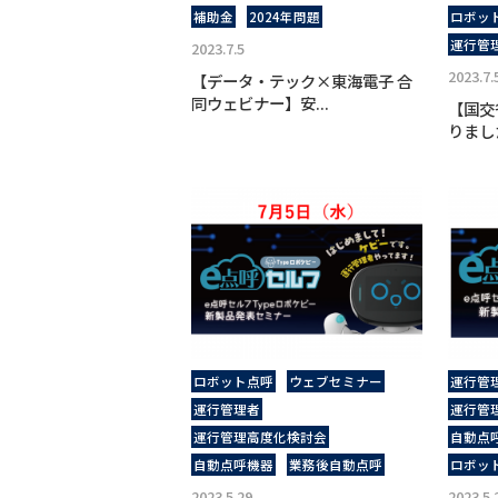
補助金
2024年問題
ロボッ
運行管
2023.7.5
2023.7.
【データ・テック×東海電子 合
同ウェビナー】安...
【国交
りました
ロボット点呼
ウェブセミナー
運行管
運行管理者
運行管
運行管理高度化検討会
自動点
自動点呼機器
業務後自動点呼
ロボッ
2023.5.29
2023.5.