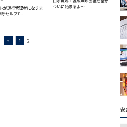
ロボ点呼・遠隔点呼の補助金が
ついに始まるよ～ ...
トが運行管理者になりま
呼セルフT...
2
<
1
安