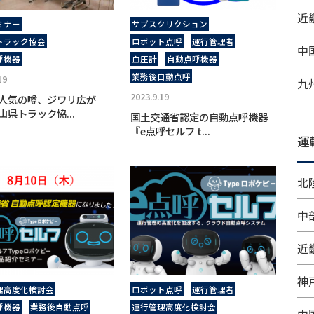
近畿
ミナー
サブスクリクション
トラック協会
ロボット点呼
運行管理者
中
呼機器
血圧計
自動点呼機器
業務後自動点呼
19
九
2023.9.19
人気の噂、ジワリ広が
山県トラック協...
国土交通省認定の自動点呼機器
『e点呼セルフ t...
運
北
中
近
神
理高度化検討会
ロボット点呼
運行管理者
呼機器
業務後自動点呼
運行管理高度化検討会