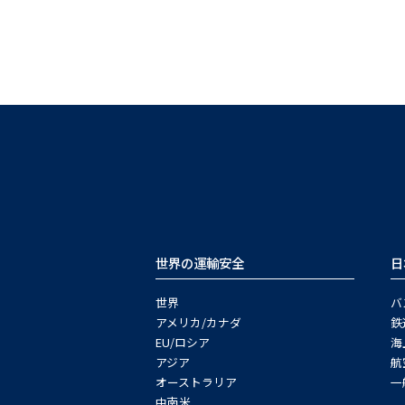
世界の運輸安全
日
世界
バ
アメリカ/カナダ
鉄
EU/ロシア
海
アジア
航
オーストラリア
一
中南米