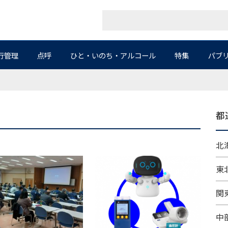
行管理
点呼
ひと・いのち・アルコール
特集
パブ
都
北海
東北
関東
中部