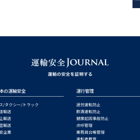
本の運輸安全
運行管理
ス/タクシー/トラック
過労運転防止
道輸送
飲酒運転防止
上輸送
健康起因事故防止
空輸送
点呼管理
般企業
乗務員台帳管理
運転者教育