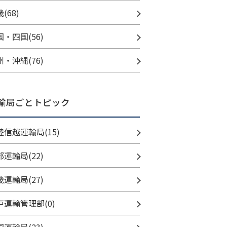
(68)
国・四国(56)
州・沖縄(76)
輸局ごとトピック
陸信越運輸局(15)
部運輸局(22)
畿運輸局(27)
戸運輸管理部(0)