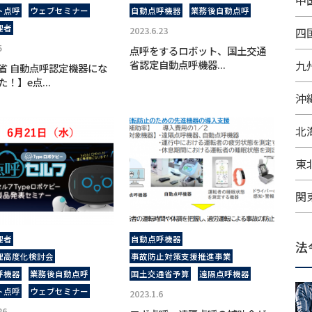
中
ト点呼
ウェブセミナー
自動点呼機器
業務後自動点呼
理者
2023.6.23
四
5
点呼をするロボット、国土交通
省認定自動点呼機器...
九
省 自動点呼認定機器にな
！】e点...
沖
北
東
関
理者
自動点呼機器
法
理高度化検討会
事故防止対策支援推進事業
呼機器
業務後自動点呼
国土交通省予算
遠隔点呼機器
ト点呼
ウェブセミナー
2023.1.6
26