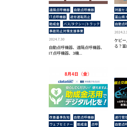
遠隔点呼機器
自動点呼機器
対面セ
IT点呼機器
過労運転防止
富山県
助成金
バス/タクシー/トラック
自動点
事故防⽌対策⽀援事業
2024.2.
2024.7.30
ケビー
る？富
自動点呼機器、遠隔点呼機器、
IT点呼機器、3機...
改善基準告知
自動点呼機器
運行管
ウェブセミナー
助成金
点呼
自動点