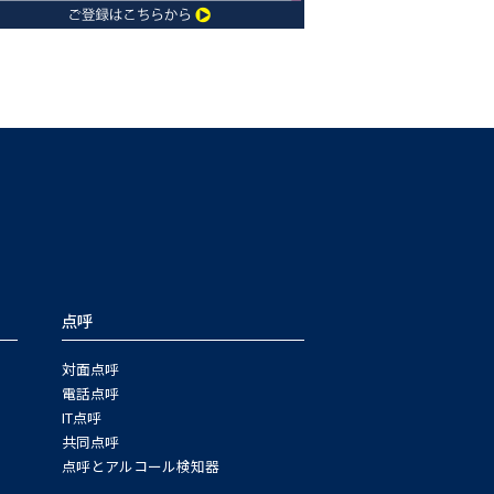
点呼
対面点呼
電話点呼
IT点呼
共同点呼
点呼とアルコール検知器