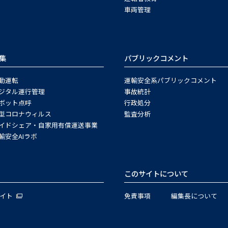
車両管理
集
パブリックコメント
動運転
運輸安全系パブリックコメント
ジタル運行管理
事故統計
ボット点呼
行政処分
型コロナウィルス
監査分析
イドシェア・自家用有償運送事業
輸安全AIラボ
このサイトについて
サイト
免責事項
編集長について