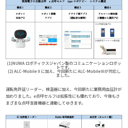
(
1)NUWA ロボティクスジャパン製のコミュニケーションロボッ
トです。
(
2) ALC-MobileⅡに加え、今回新たに ALC-MobileⅢが対応し
ました。
運転免許証リーダー、検温器に加え、今回新たに業務用血圧計が
加わりました。e点呼セルフは拡張性にも優れており、今後もさ
まざまな点呼支援機器と連動してゆきます。