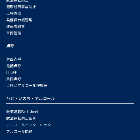
飲酒運転防止
健康起因事故防止
点呼管理
乗務員台帳管理
運転者教育
車両管理
点呼
対面点呼
電話点呼
IT点呼
共同点呼
点呼とアルコール検知器
ひと・いのち・アルコール
飲酒運転Fact sheet
飲酒運転防止条例
アルコールインターロック
アルコール問題