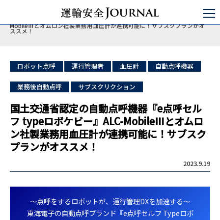
運輸安全JOURNAL
日本の運輸安全
バス/タクシー/トラック
国土交通省認定の自動点呼機器『e点呼セルフ typeロボケビー』ALC-
MobileⅢとオムロン社製業務用血圧計が連携可能に！サブスクプランがオ
ススメ！
ロボット点呼
運行管理者
血圧計
自動点呼機器
業務後自動点呼
サブスクリクション
国土交通省認定の自動点呼機器『e点呼セル
フ typeロボケビー』ALC-MobileⅢとオムロ
ン社製業務用血圧計が連携可能に！サブスク
プランがオススメ！
2023.9.19
～点呼をするロボットが、運行管理DXを加速する～
東海電子の自動点呼ブランド『e点呼セルフ Typeロボ