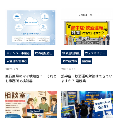
白ナンバー事業者
飲酒運転防止
飲酒運転防止
ウェブセミナー
安全運転管理者
熱中症対策
建設業
2026.7.9
2026.6.10
直行直帰のマイ検知器？ それと
熱中症・飲酒運転対策はできてい
も事務所で検知器...
ますか？ 建設業...