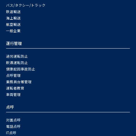
バス/タクシー/トラック
鉄道輸送
海上輸送
航空輸送
一般企業
運行管理
過労運転防止
飲酒運転防止
健康起因事故防止
点呼管理
乗務員台帳管理
運転者教育
車両管理
点呼
対面点呼
電話点呼
IT点呼