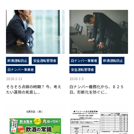
飲酒運転防止
安全運転管理者
白ナンバー事業者
飲酒運転防止
白ナンバー事業者
安全運転管理者
2026.3.13
2026.3.5
そろそろ点検の時期？ 今、考え
白ナンバー義務化から、８２５
たい運用の見直し...
日。形骸化を防ぐに...