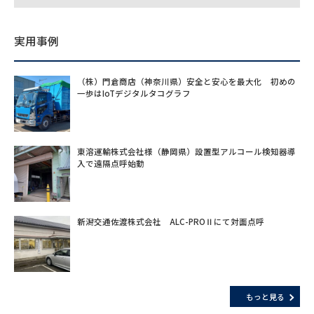
実用事例
（株）門倉商店（神奈川県）安全と安心を最大化 初めの
一歩はIoTデジタルタコグラフ
東溶運輸株式会社様（静岡県）設置型アルコール検知器導
入で遠隔点呼始動
新潟交通佐渡株式会社 ALC-PROⅡにて対面点呼
もっと見る