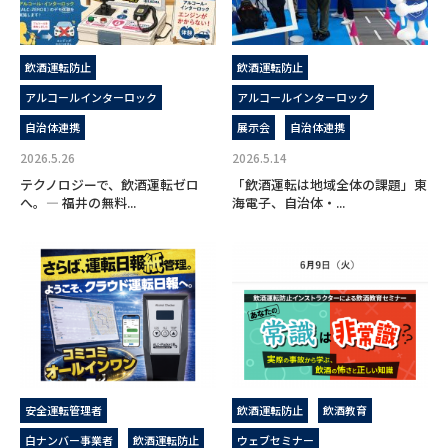
飲酒運転防止
飲酒運転防止
アルコールインターロック
アルコールインターロック
自治体連携
展示会
自治体連携
2026.5.26
2026.5.14
テクノロジーで、飲酒運転ゼロ
「飲酒運転は地域全体の課題」東
へ。― 福井の無料...
海電子、自治体・...
安全運転管理者
飲酒運転防止
飲酒教育
白ナンバー事業者
飲酒運転防止
ウェブセミナー