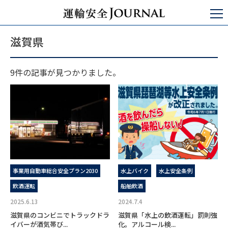
運輸安全JOURNAL
滋賀県
滋賀県
9件の記事が見つかりました。
事業用自動車総合安全プラン2030
水上バイク
水上安全条例
飲酒運転
船舶飲酒
2025.6.13
2024.7.4
滋賀県のコンビニでトラックドラ
滋賀県「水上の飲酒運転」罰則強
イバーが酒気帯び...
化。アルコール検...