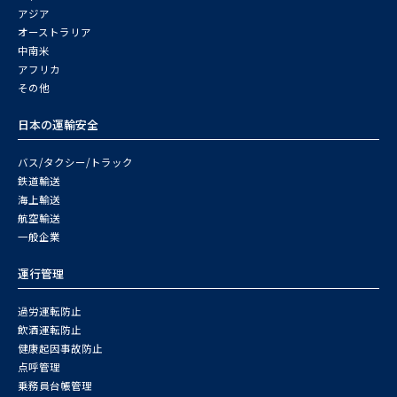
アジア
オーストラリア
中南米
アフリカ
その他
日本の運輸安全
バス/タクシー/トラック
鉄道輸送
海上輸送
航空輸送
一般企業
運行管理
過労運転防止
飲酒運転防止
健康起因事故防止
点呼管理
乗務員台帳管理