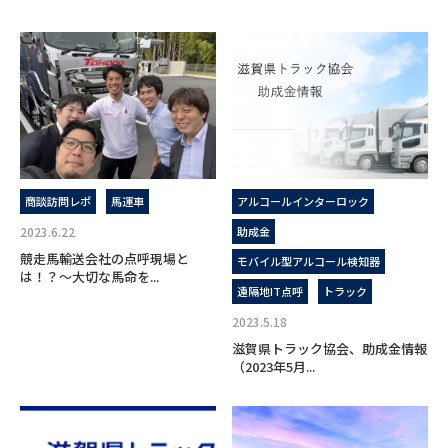
商談訪問レポ
馬運車
アルコールインターロック
2023.6.22
助成金
競走馬輸送会社の点呼現場と
モバイル型アルコール検知器
は！？～大切な馬命を...
遠隔地IT点呼
トラック
2023.5.18
滋賀県トラック協会、助成金情報
（2023年5月...