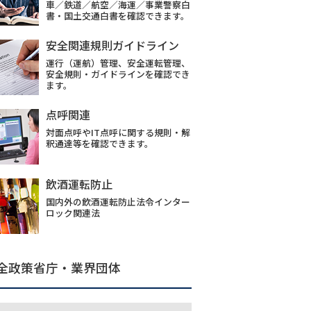
車／鉄道／航空／海運／事業警察白
書・国土交通白書を確認できます。
安全関連規則ガイドライン
運行（運航）管理、安全運転管理、
安全規則・ガイドラインを確認でき
ます。
点呼関連
対面点呼やIT点呼に関する規則・解
釈通達等を確認できます。
飲酒運転防止
国内外の飲酒運転防止法令インター
ロック関連法
全政策省庁・業界団体