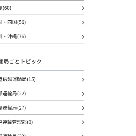
(68)
国・四国(56)
州・沖縄(76)
輸局ごとトピック
陸信越運輸局(15)
部運輸局(22)
畿運輸局(27)
戸運輸管理部(0)