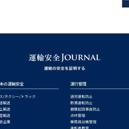
本の運輸安全
運行管理
ス/タクシー/トラック
過労運転防止
道輸送
飲酒運転防止
上輸送
健康起因事故防止
空輸送
点呼管理
般企業
乗務員台帳管理
運転者教育