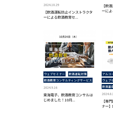
2024.10.29
【飲酒
ーによ
【飲酒運転防止インストラクタ
ーによる飲酒教育セ...
ウェブセミナー
飲酒運転対策
アルコ
飲酒教育コンサルティングサービス
ウェブ
飲酒基
2024.9.16
2024.8.
東海電子、飲酒教育コンサルは
じめました！10月...
【専門
ナー】