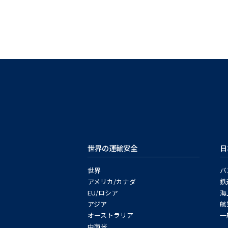
世界の運輸安全
日
世界
バ
アメリカ/カナダ
鉄
EU/ロシア
海
アジア
航
オーストラリア
一
中南米