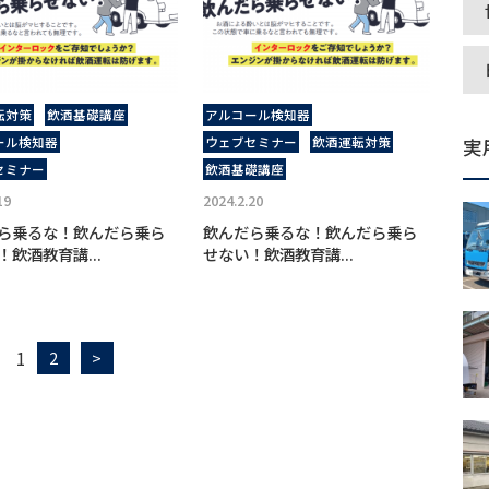
転対策
飲酒基礎講座
アルコール検知器
ール検知器
ウェブセミナー
飲酒運転対策
実
セミナー
飲酒基礎講座
19
2024.2.20
ら乗るな！飲んだら乗ら
飲んだら乗るな！飲んだら乗ら
！飲酒教育講...
せない！飲酒教育講...
1
2
>