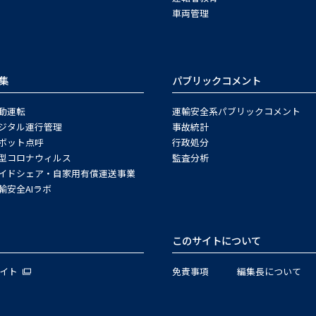
車両管理
集
パブリックコメント
動運転
運輸安全系パブリックコメント
ジタル運行管理
事故統計
ボット点呼
行政処分
型コロナウィルス
監査分析
イドシェア・自家用有償運送事業
輸安全AIラボ
このサイトについて
サイト
免責事項
編集長について