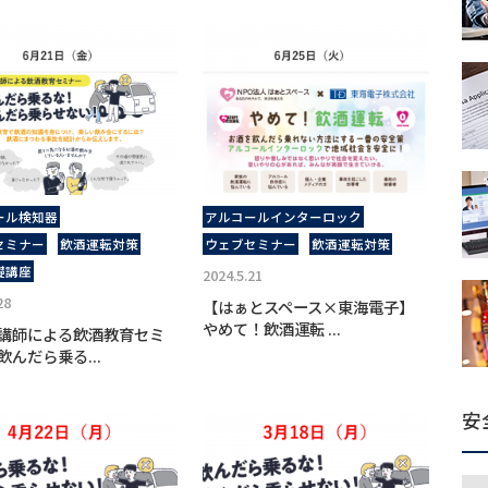
ール検知器
アルコールインターロック
セミナー
飲酒運転対策
ウェブセミナー
飲酒運転対策
礎講座
2024.5.21
28
【はぁとスペース×東海電子】
やめて！飲酒運転 ...
講師による飲酒教育セミ
飲んだら乗る...
安