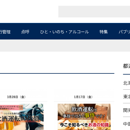
行管理
点呼
ひと・いのち・アルコール
特集
パブ
都
北海
東北
関東
中部