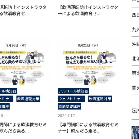
中
運転防止インストラクタ
【飲酒運転防止インストラクタ
る飲酒教育セ...
ーによる飲酒教育セ...
四
九
沖
北
東
関
ール検知器
アルコール検知器
セミナー
飲酒運転対策
ウェブセミナー
飲酒運転対策
礎講座
飲酒基礎講座
法
19
2024.7.17
講師による飲酒教育セミ
【専門講師による飲酒教育セミ
飲んだら乗る...
ナー】飲んだら乗る...