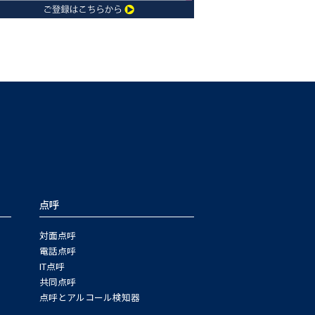
点呼
対面点呼
電話点呼
IT点呼
共同点呼
点呼とアルコール検知器