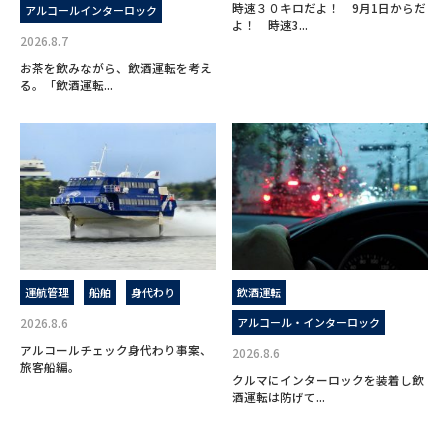
時速３０キロだよ！ 9月1日からだ
アルコールインターロック
よ！ 時速3...
2026.8.7
お茶を飲みながら、飲酒運転を考え
る。「飲酒運転...
運航管理
船舶
身代わり
飲酒運転
2026.8.6
アルコール・インターロック
アルコールチェック身代わり事案、
2026.8.6
旅客船編。
クルマにインターロックを装着し飲
酒運転は防げて...