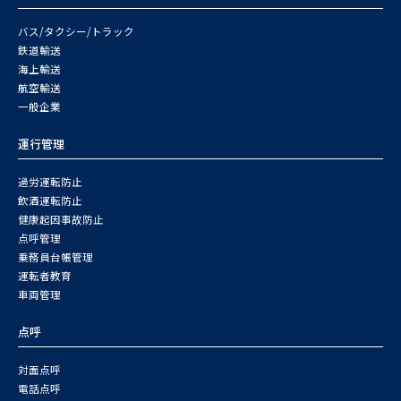
バス/タクシー/トラック
鉄道輸送
海上輸送
航空輸送
一般企業
運行管理
過労運転防止
飲酒運転防止
健康起因事故防止
点呼管理
乗務員台帳管理
運転者教育
車両管理
点呼
対面点呼
電話点呼