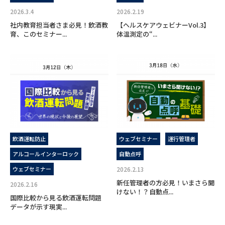
2026.3.4
2026.2.19
社内教育担当者さま必見！飲酒教
【ヘルスケアウェビナーVol.3】
育、このセミナー...
体温測定の“...
飲酒運転防止
ウェブセミナー
運行管理者
アルコールインターロック
自動点呼
ウェブセミナー
2026.2.13
新任管理者の方必見！いまさら聞
2026.2.16
けない！？自動点...
国際比較から見る飲酒運転問題
データが示す現実...