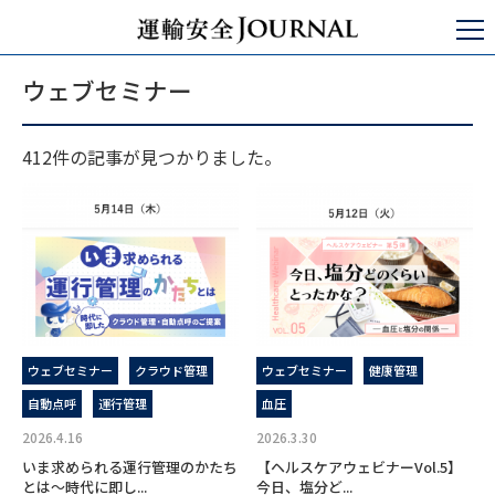
運輸安全JOURNAL
ウェブセミナー
ウェブセミナー
412件の記事が見つかりました。
ウェブセミナー
クラウド管理
ウェブセミナー
健康管理
自動点呼
運行管理
血圧
2026.4.16
2026.3.30
いま求められる運行管理のかたち
【ヘルスケアウェビナーVol.5】
とは～時代に即し...
今日、塩分ど...