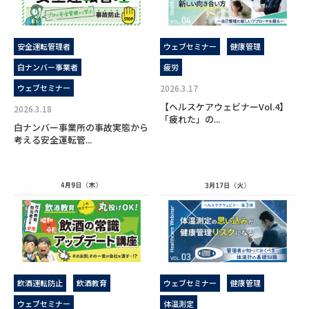
安全運転管理者
ウェブセミナー
健康管理
白ナンバー事業者
疲労
ウェブセミナー
2026.3.17
【ヘルスケアウェビナーVol.4】
2026.3.18
「疲れた」の...
白ナンバー事業所の事故実態から
考える安全運転管...
飲酒運転防止
飲酒教育
ウェブセミナー
健康管理
ウェブセミナー
体温測定