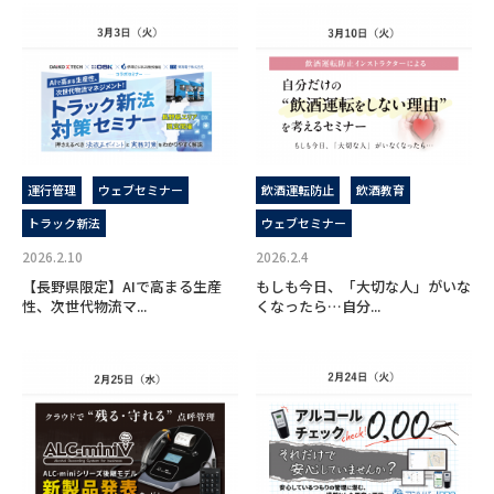
運行管理
ウェブセミナー
飲酒運転防止
飲酒教育
トラック新法
ウェブセミナー
2026.2.10
2026.2.4
【長野県限定】AIで高まる生産
もしも今日、「大切な人」がいな
性、次世代物流マ...
くなったら…自分...