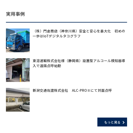
実用事例
（株）門倉商店（神奈川県）安全と安心を最大化 初めの
一歩はIoTデジタルタコグラフ
東溶運輸株式会社様（静岡県）設置型アルコール検知器導
入で遠隔点呼始動
新潟交通佐渡株式会社 ALC-PROⅡにて対面点呼
もっと見る