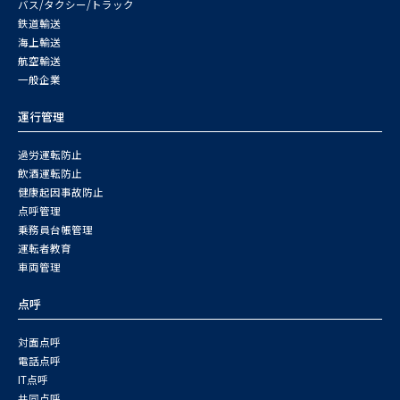
バス/タクシー/トラック
鉄道輸送
海上輸送
航空輸送
一般企業
運行管理
過労運転防止
飲酒運転防止
健康起因事故防止
点呼管理
乗務員台帳管理
運転者教育
車両管理
点呼
対面点呼
電話点呼
IT点呼
共同点呼