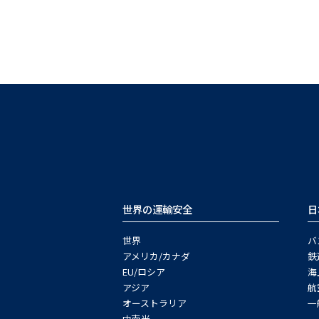
世界の運輸安全
日
世界
バ
アメリカ/カナダ
鉄
EU/ロシア
海
アジア
航
オーストラリア
一
中南米