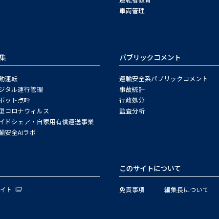
車両管理
集
パブリックコメント
動運転
運輸安全系パブリックコメント
ジタル運行管理
事故統計
ボット点呼
行政処分
型コロナウィルス
監査分析
イドシェア・自家用有償運送事業
輸安全AIラボ
このサイトについて
サイト
免責事項
編集長について