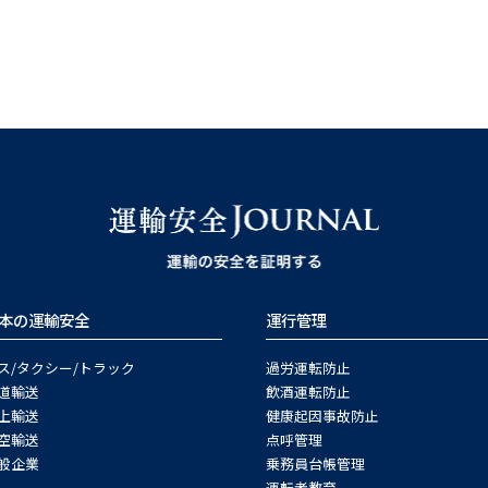
本の運輸安全
運行管理
ス/タクシー/トラック
過労運転防止
道輸送
飲酒運転防止
上輸送
健康起因事故防止
空輸送
点呼管理
般企業
乗務員台帳管理
運転者教育