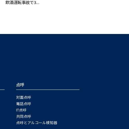
飲酒運転事故で3...
点呼
対面点呼
電話点呼
IT点呼
共同点呼
点呼とアルコール検知器