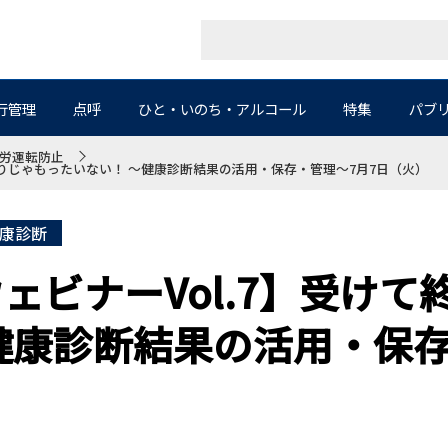
行管理
点呼
ひと・いのち・アルコール
特集
パブ
労運転防止
わりじゃもったいない！ ～健康診断結果の活用・保存・管理～7月7日（火）
康診断
ェビナーVol.7】受けて
健康診断結果の活用・保存