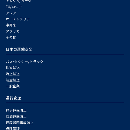
アメリカ/カナダ
EU/ロシア
アジア
オーストラリア
中南米
アフリカ
その他
日本の運輸安全
バス/タクシー/トラック
鉄道輸送
海上輸送
航空輸送
一般企業
運行管理
過労運転防止
飲酒運転防止
健康起因事故防止
点呼管理