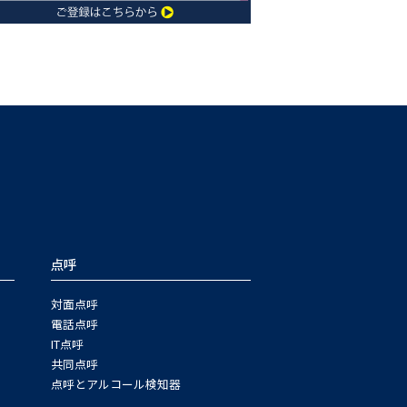
点呼
対面点呼
電話点呼
IT点呼
共同点呼
点呼とアルコール検知器