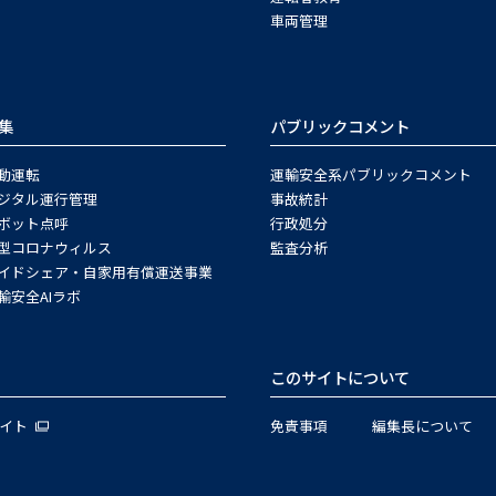
車両管理
集
パブリックコメント
動運転
運輸安全系パブリックコメント
ジタル運行管理
事故統計
ボット点呼
行政処分
型コロナウィルス
監査分析
イドシェア・自家用有償運送事業
輸安全AIラボ
このサイトについて
サイト
免責事項
編集長について