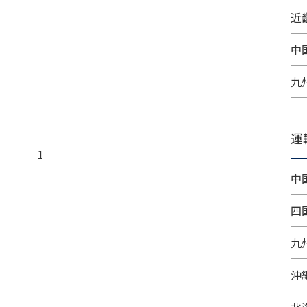
近畿
中
九
運
1
中
四
九
沖