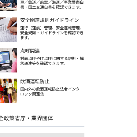
車／鉄道／航空／海運／事業警察白
書・国土交通白書を確認できます。
安全関連規則ガイドライン
運行（運航）管理、安全運転管理、
安全規則・ガイドラインを確認でき
ます。
点呼関連
対面点呼やIT点呼に関する規則・解
釈通達等を確認できます。
飲酒運転防止
国内外の飲酒運転防止法令インター
ロック関連法
全政策省庁・業界団体