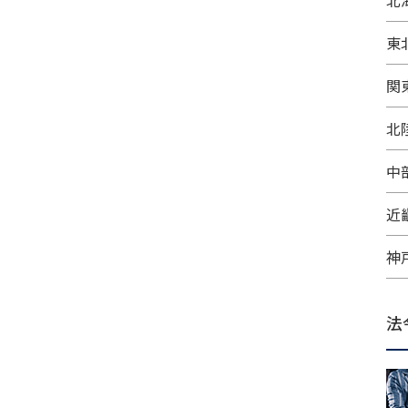
北
東
関
北
中
近
神
法