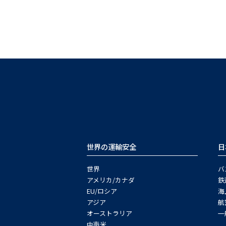
世界の運輸安全
日
世界
バ
アメリカ/カナダ
鉄
EU/ロシア
海
アジア
航
オーストラリア
一
中南米