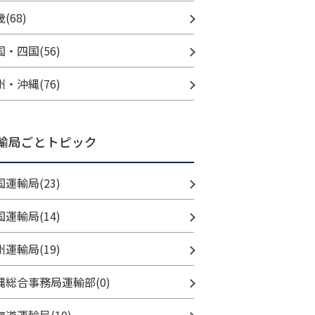
(68)
国・四国(56)
州・沖縄(76)
輸局ごとトピック
国運輸局(23)
国運輸局(14)
州運輸局(19)
縄総合事務局運輸部(0)