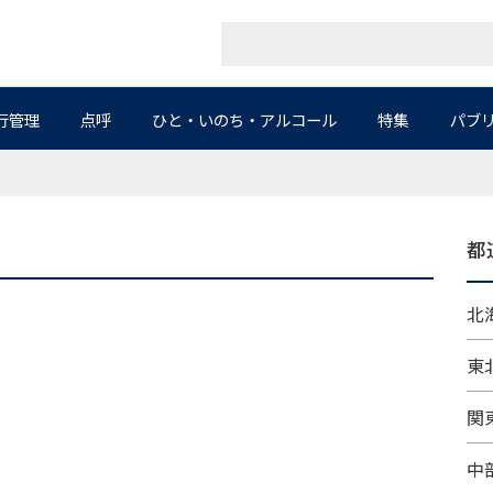
行管理
点呼
ひと・いのち・アルコール
特集
パブ
都
北海
東北
関東
中部