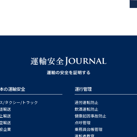
本の運輸安全
運行管理
ス/タクシー/トラック
過労運転防止
道輸送
飲酒運転防止
上輸送
健康起因事故防止
空輸送
点呼管理
般企業
乗務員台帳管理
運転者教育