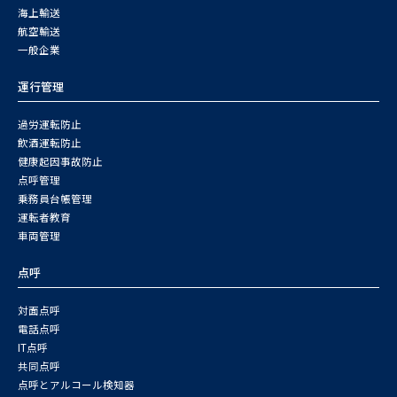
海上輸送
航空輸送
一般企業
運行管理
過労運転防止
飲酒運転防止
健康起因事故防止
点呼管理
乗務員台帳管理
運転者教育
車両管理
点呼
対面点呼
電話点呼
IT点呼
共同点呼
点呼とアルコール検知器