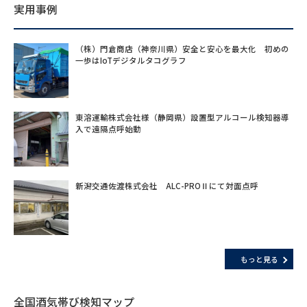
実用事例
（株）門倉商店（神奈川県）安全と安心を最大化 初めの
一歩はIoTデジタルタコグラフ
東溶運輸株式会社様（静岡県）設置型アルコール検知器導
入で遠隔点呼始動
新潟交通佐渡株式会社 ALC-PROⅡにて対面点呼
もっと見る
全国酒気帯び検知マップ