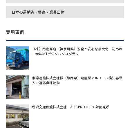
日本の運輸省・警察・業界団体
実用事例
（株）門倉商店（神奈川県）安全と安心を最大化 初めの
一歩はIoTデジタルタコグラフ
東溶運輸株式会社様（静岡県）設置型アルコール検知器導
入で遠隔点呼始動
新潟交通佐渡株式会社 ALC-PROⅡにて対面点呼