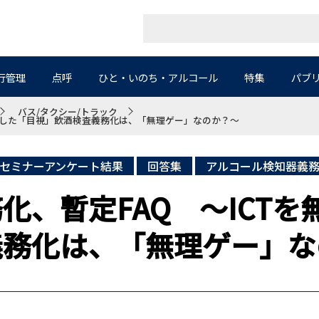
行管理
点呼
ひと・いのち・アルコール
特集
パブ
バス/タクシー/トラック
無視した「目視」飲酒検査義務化は、「無理ゲー」なのか？～
セミナーアンケート結果
回答集
アルコール検知器義
化、暫定FAQ ～ICTを
義務化は、「無理ゲー」な