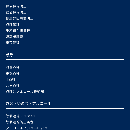
過労運転防止
飲酒運転防止
健康起因事故防止
点呼管理
乗務員台帳管理
運転者教育
車両管理
点呼
対面点呼
電話点呼
IT点呼
共同点呼
点呼とアルコール検知器
ひと・いのち・アルコール
飲酒運転Fact sheet
飲酒運転防止条例
アルコールインターロック