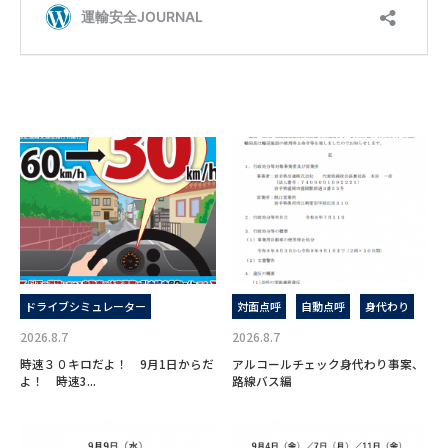
ドライブシミュレーター
対面点呼
自動点呼
身代わり
2026.8.7
2026.8.7
時速３０キロだよ！ 9月1日からだ
アルコールチェック身代わり事案、
よ！ 時速3...
路線バス編