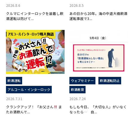
2026.8.6
2026.8.5
クルマにインターロックを装着し飲
あの日から20年。海の中道大橋飲酒
酒運転は防げて...
運転事故で3...
飲酒運転
ウェブセミナー
飲酒運転防止
アルコール・インターロック
飲酒教育
2026.7.31
2026.7.24
クランクアップ！ 『お父さん
ま
もしも今日、「大切な人」がいなく
たお酒飲んで...
なったら… 自...