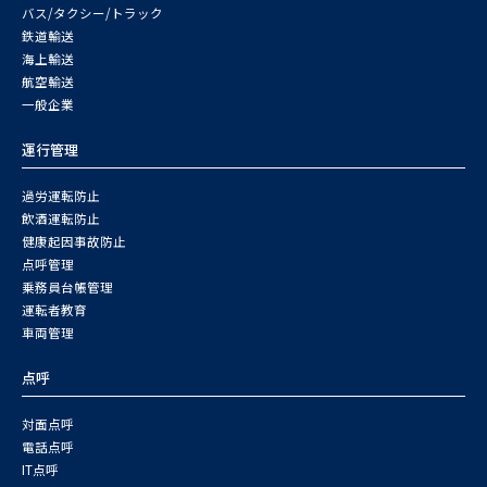
バス/タクシー/トラック
鉄道輸送
海上輸送
航空輸送
一般企業
運行管理
過労運転防止
飲酒運転防止
健康起因事故防止
点呼管理
乗務員台帳管理
運転者教育
車両管理
点呼
対面点呼
電話点呼
IT点呼