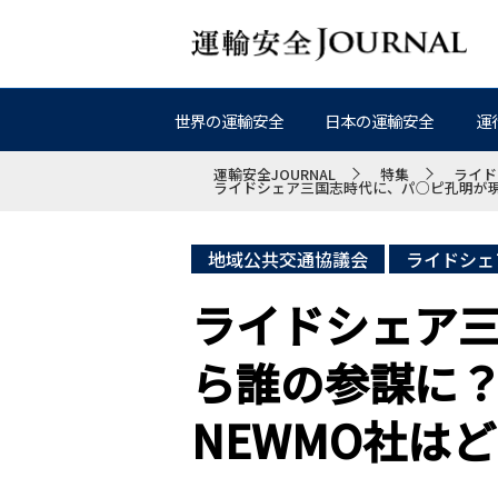
世界の運輸安全
日本の運輸安全
運
運輸安全JOURNAL
特集
ライド
ライドシェア三国志時代に、パ○ピ孔明が現
地域公共交通協議会
ライドシェ
ライドシェア
ら誰の参謀に
NEWMO社は