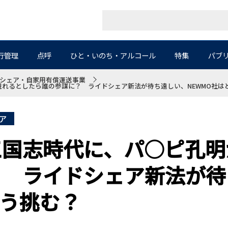
行管理
点呼
ひと・いのち・アルコール
特集
パブ
シェア・自家用有償運送事業
れるとしたら誰の参謀に？ ライドシェア新法が待ち遠しい、NEWMO社は
ア
三国志時代に、パ○ピ孔明
？ ライドシェア新法が待
どう挑む？