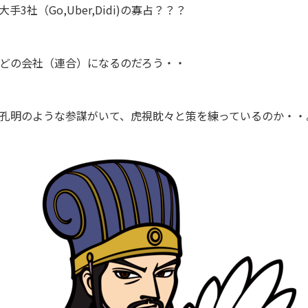
3社（Go,Uber,Didi)の寡占？？？
どの会社（連合）になるのだろう・・
孔明のような参謀がいて、虎視眈々と策を練っているのか・・