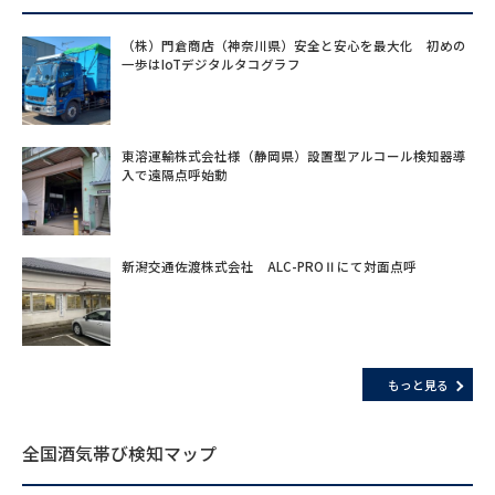
（株）門倉商店（神奈川県）安全と安心を最大化 初めの
一歩はIoTデジタルタコグラフ
東溶運輸株式会社様（静岡県）設置型アルコール検知器導
入で遠隔点呼始動
新潟交通佐渡株式会社 ALC-PROⅡにて対面点呼
もっと見る
全国酒気帯び検知マップ