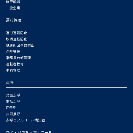
航空輸送
一般企業
運行管理
過労運転防止
飲酒運転防止
健康起因事故防止
点呼管理
乗務員台帳管理
運転者教育
車両管理
点呼
対面点呼
電話点呼
IT点呼
共同点呼
点呼とアルコール検知器
ひと・いのち・アルコール