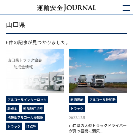
運輸安全JOURNAL
山口県
山口県
6件の記事が見つかりました。
アルコールインターロック
飲酒運転
アルコール検知器
助成金
遠隔地IT点呼
トラック
携帯型アルコール検知器
2022.12.5
山口県の大型トラックドライバー
トラック
IT点呼
が真っ昼間に酒気...