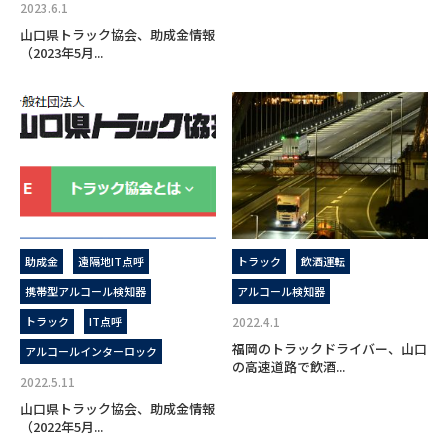
2023.6.1
山口県トラック協会、助成金情報
（2023年5月...
助成金
遠隔地IT点呼
トラック
飲酒運転
携帯型アルコール検知器
アルコール検知器
トラック
IT点呼
2022.4.1
福岡のトラックドライバー、山口
アルコールインターロック
の高速道路で飲酒...
2022.5.11
山口県トラック協会、助成金情報
（2022年5月...