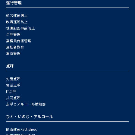
運行管理
過労運転防止
飲酒運転防止
健康起因事故防止
点呼管理
乗務員台帳管理
運転者教育
車両管理
点呼
対面点呼
電話点呼
IT点呼
共同点呼
点呼とアルコール検知器
ひと・いのち・アルコール
飲酒運転Fact sheet