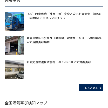
（株）門倉商店（神奈川県）安全と安心を最大化 初めの
一歩はIoTデジタルタコグラフ
東溶運輸株式会社様（静岡県）設置型アルコール検知器導
入で遠隔点呼始動
新潟交通佐渡株式会社 ALC-PROⅡにて対面点呼
もっと見る
全国酒気帯び検知マップ