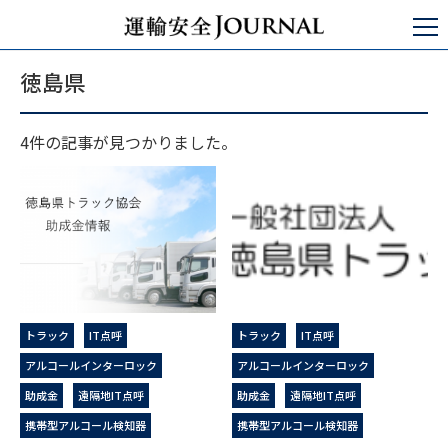
運輸安全JOURNAL
徳島県
徳島県
4件の記事が見つかりました。
トラック
IT点呼
トラック
IT点呼
アルコールインターロック
アルコールインターロック
助成金
遠隔地IT点呼
助成金
遠隔地IT点呼
携帯型アルコール検知器
携帯型アルコール検知器