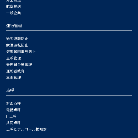
航空輸送
一般企業
運行管理
過労運転防止
飲酒運転防止
健康起因事故防止
点呼管理
乗務員台帳管理
運転者教育
車両管理
点呼
対面点呼
電話点呼
IT点呼
共同点呼
点呼とアルコール検知器