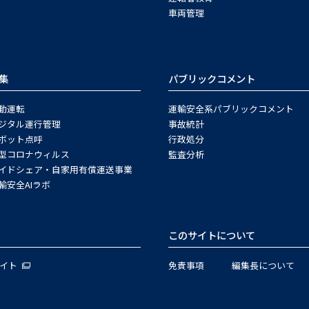
車両管理
集
パブリックコメント
動運転
運輸安全系パブリックコメント
ジタル運行管理
事故統計
ボット点呼
行政処分
型コロナウィルス
監査分析
イドシェア・自家用有償運送事業
輸安全AIラボ
このサイトについて
サイト
免責事項
編集長について