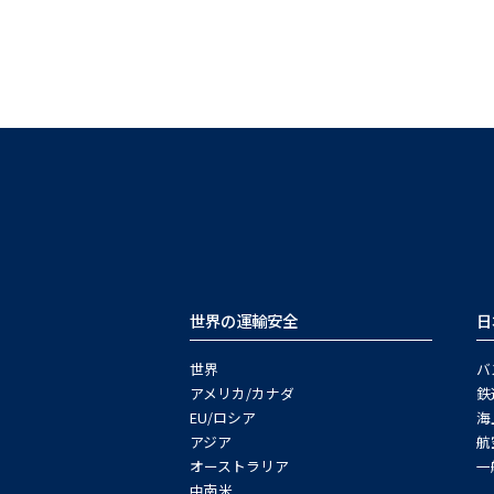
世界の運輸安全
日
世界
バ
アメリカ/カナダ
鉄
EU/ロシア
海
アジア
航
オーストラリア
一
中南米