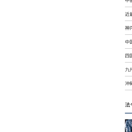
中
近
神
中
四
九
沖
法