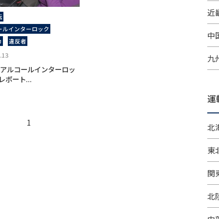
近畿
転
ールインターロック
中
カ
違反者
.13
九
F アルコールインターロッ
ポート...
運
1
北
東
関
北