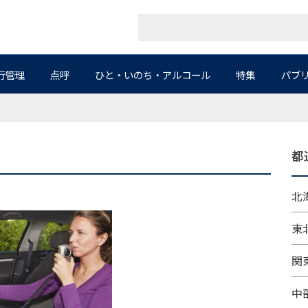
行管理
点呼
ひと・いのち・アルコール
特集
パブ
都
北海
東北
関東
中部