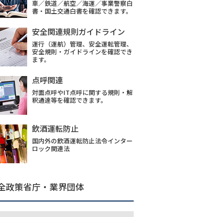
車／鉄道／航空／海運／事業警察白
書・国土交通白書を確認できます。
安全関連規則ガイドライン
運行（運航）管理、安全運転管理、
安全規則・ガイドラインを確認でき
ます。
点呼関連
対面点呼やIT点呼に関する規則・解
釈通達等を確認できます。
飲酒運転防止
国内外の飲酒運転防止法令インター
ロック関連法
全政策省庁・業界団体