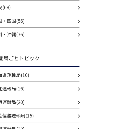
(68)
国・四国(56)
州・沖縄(76)
輸局ごとトピック
海道運輸局(10)
北運輸局(16)
東運輸局(20)
陸信越運輸局(15)