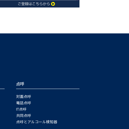
点呼
対面点呼
電話点呼
IT点呼
共同点呼
点呼とアルコール検知器