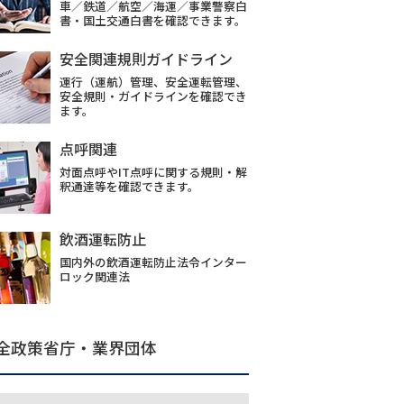
車／鉄道／航空／海運／事業警察白
書・国土交通白書を確認できます。
安全関連規則ガイドライン
運行（運航）管理、安全運転管理、
安全規則・ガイドラインを確認でき
ます。
点呼関連
対面点呼やIT点呼に関する規則・解
釈通達等を確認できます。
飲酒運転防止
国内外の飲酒運転防止法令インター
ロック関連法
全政策省庁・業界団体