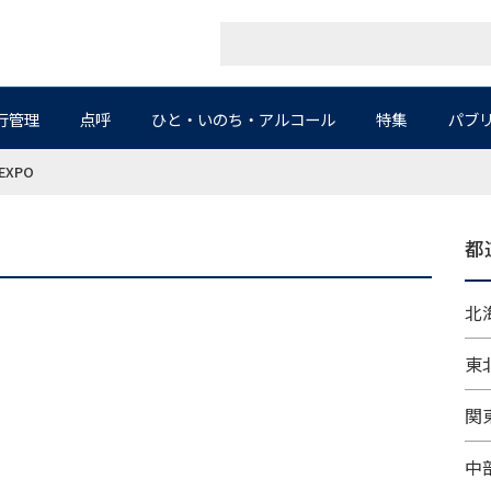
行管理
点呼
ひと・いのち・アルコール
特集
パブ
XPO
都
北海
東北
関東
中部