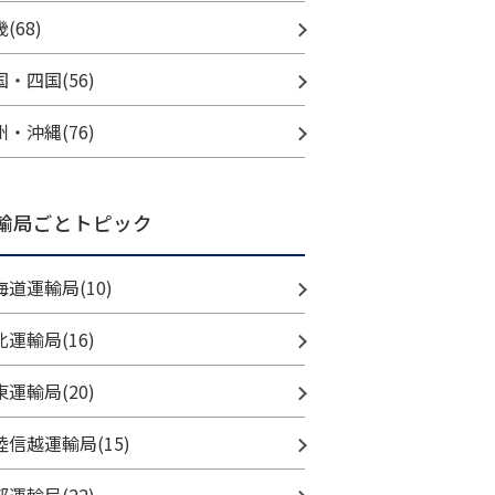
(68)
国・四国(56)
州・沖縄(76)
輸局ごとトピック
海道運輸局(10)
北運輸局(16)
東運輸局(20)
陸信越運輸局(15)