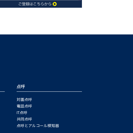
点呼
対面点呼
電話点呼
IT点呼
共同点呼
点呼とアルコール検知器