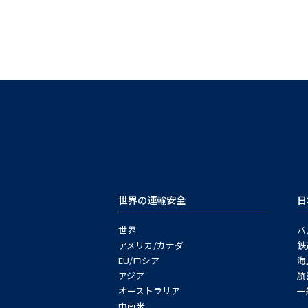
世界の運輸安全
日
世界
バ
アメリカ/カナダ
鉄
EU/ロシア
海
アジア
航
オーストラリア
一
中南米