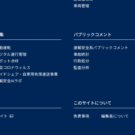
車両管理
集
パブリックコメント
動運転
運輸安全系パブリックコメント
ジタル運行管理
事故統計
ボット点呼
行政処分
型コロナウィルス
監査分析
イドシェア・自家用有償運送事業
輸安全AIラボ
このサイトについて
サイト
免責事項
編集長について