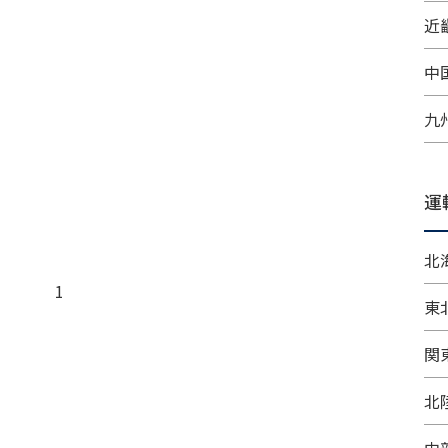
近畿
中
九
運
北
1
東
関
北