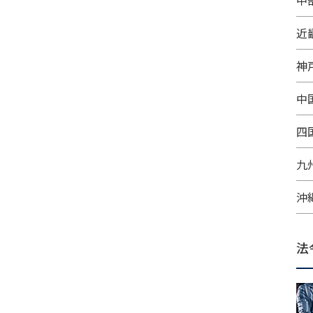
中
近
神
中
四
九
沖
法