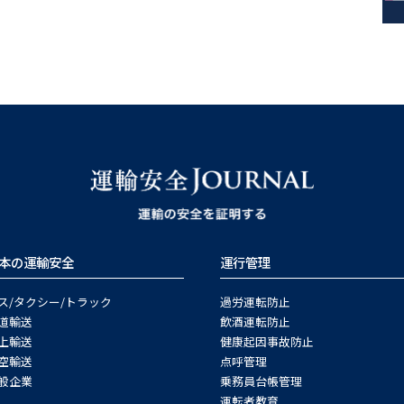
本の運輸安全
運行管理
ス/タクシー/トラック
過労運転防止
道輸送
飲酒運転防止
上輸送
健康起因事故防止
空輸送
点呼管理
般企業
乗務員台帳管理
運転者教育