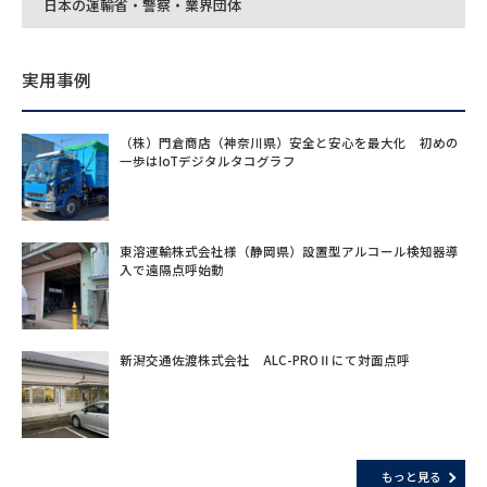
日本の運輸省・警察・業界団体
実用事例
（株）門倉商店（神奈川県）安全と安心を最大化 初めの
一歩はIoTデジタルタコグラフ
東溶運輸株式会社様（静岡県）設置型アルコール検知器導
入で遠隔点呼始動
新潟交通佐渡株式会社 ALC-PROⅡにて対面点呼
もっと見る