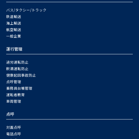
バス/タクシー/トラック
鉄道輸送
海上輸送
航空輸送
一般企業
運行管理
過労運転防止
飲酒運転防止
健康起因事故防止
点呼管理
乗務員台帳管理
運転者教育
車両管理
点呼
対面点呼
電話点呼