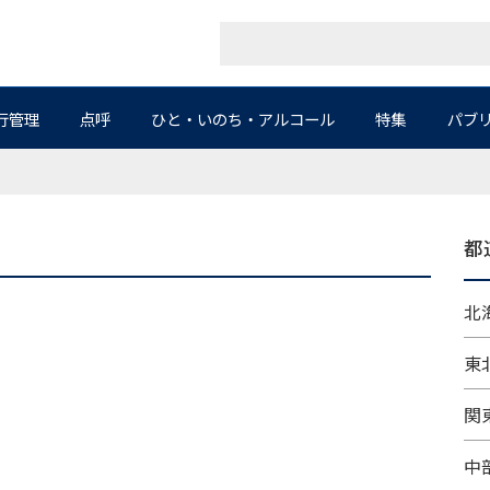
行管理
点呼
ひと・いのち・アルコール
特集
パブ
都
北海
東北
関東
中部