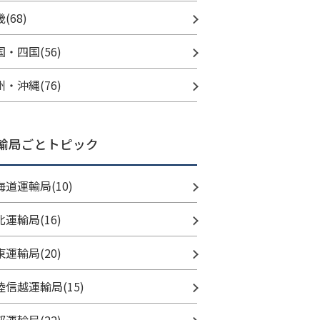
(68)
国・四国(56)
州・沖縄(76)
輸局ごとトピック
海道運輸局(10)
北運輸局(16)
東運輸局(20)
陸信越運輸局(15)