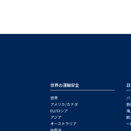
世界の運輸安全
日
世界
バ
アメリカ/カナダ
鉄
EU/ロシア
海
アジア
航
オーストラリア
一
中南米