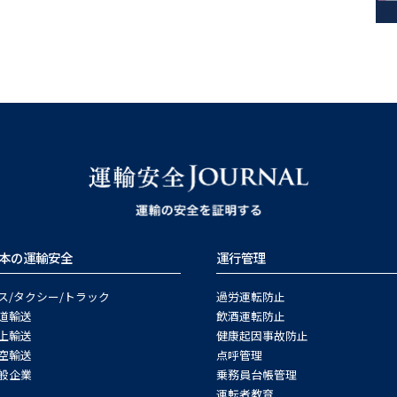
本の運輸安全
運行管理
ス/タクシー/トラック
過労運転防止
道輸送
飲酒運転防止
上輸送
健康起因事故防止
空輸送
点呼管理
般企業
乗務員台帳管理
運転者教育