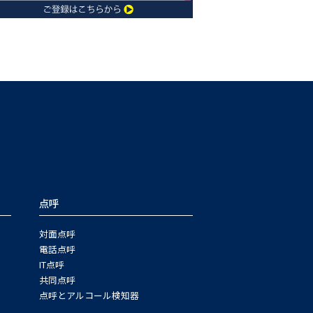
点呼
対面点呼
電話点呼
IT点呼
共同点呼
点呼とアルコール検知器