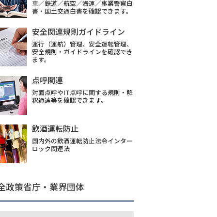
車／鉄道／航空／海運／事業警察白
書・国土交通白書を確認できます。
安全関連規則ガイドライン
運行（運航）管理、安全運転管理、
安全規則・ガイドラインを確認でき
ます。
点呼関連
対面点呼やIT点呼に関する規則・解
釈通達等を確認できます。
飲酒運転防止
国内外の飲酒運転防止法令インター
ロック関連法
全政策省庁・業界団体