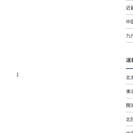
近畿
中
九
運
1
北
東
関
北