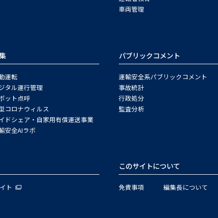
車両管理
集
パブリックコメント
動運転
運輸安全系パブリックコメント
ジタル運行管理
事故統計
ボット点呼
行政処分
型コロナウィルス
監査分析
イドシェア・自家用有償運送事業
輸安全AIラボ
このサイトについて
サイト
免責事項
編集長について