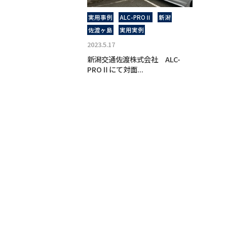
実用事例
ALC-PROⅡ
新潟
佐渡ヶ島
実用実例
2023.5.17
新潟交通佐渡株式会社 ALC-
PROⅡにて対面...