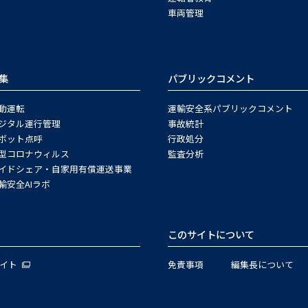
車両管理
集
パブリックコメント
動運転
運輸安全系パブリックコメント
ジタル運行管理
事故統計
ボット点呼
行政処分
型コロナウィルス
監査分析
イドシェア・自家用有償運送事業
輸安全AIラボ
このサイトについて
サイト
免責事項
編集長について