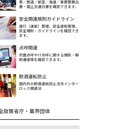
車／鉄道／航空／海運／事業警察白
書・国土交通白書を確認できます。
安全関連規則ガイドライン
運行（運航）管理、安全運転管理、
安全規則・ガイドラインを確認でき
ます。
点呼関連
対面点呼やIT点呼に関する規則・解
釈通達等を確認できます。
飲酒運転防止
国内外の飲酒運転防止法令インター
ロック関連法
全政策省庁・業界団体