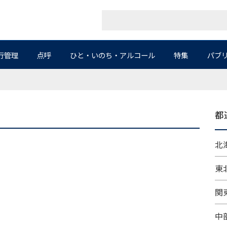
行管理
点呼
ひと・いのち・アルコール
特集
パブ
都
北海
東北
関東
中部