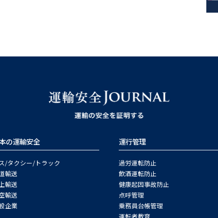
本の運輸安全
運行管理
ス/タクシー/トラック
過労運転防止
道輸送
飲酒運転防止
上輸送
健康起因事故防止
空輸送
点呼管理
般企業
乗務員台帳管理
運転者教育