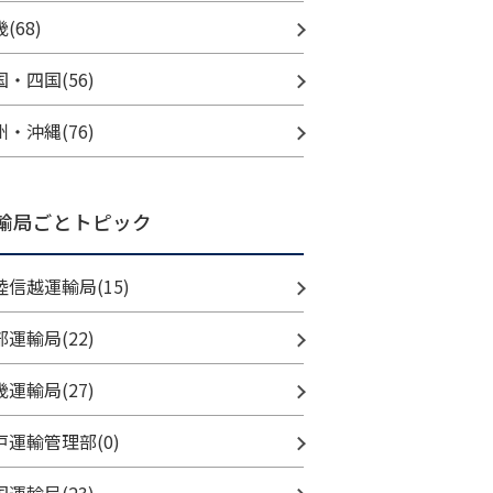
(68)
国・四国(56)
州・沖縄(76)
輸局ごとトピック
陸信越運輸局(15)
部運輸局(22)
畿運輸局(27)
戸運輸管理部(0)