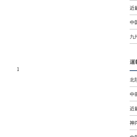
近畿
中
九
運
1
北
中
近
神