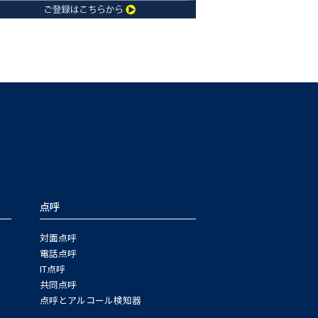
点呼
対面点呼
電話点呼
IT点呼
共同点呼
点呼とアルコール検知器