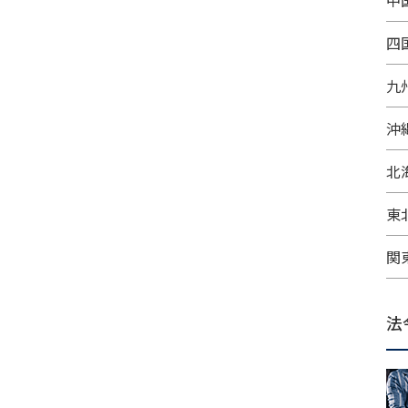
中
四
九
沖
北
東
関
法