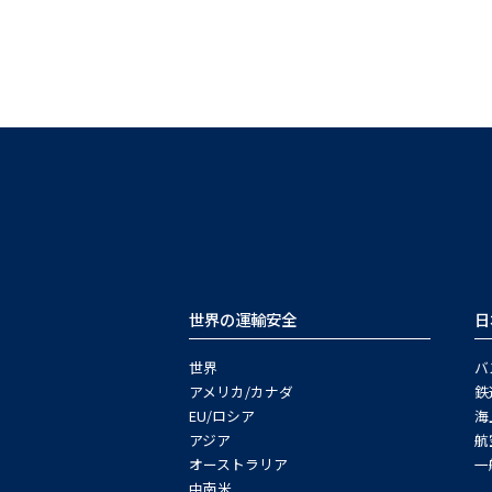
世界の運輸安全
日
世界
バ
アメリカ/カナダ
鉄
EU/ロシア
海
アジア
航
オーストラリア
一
中南米