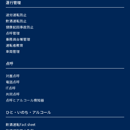
運行管理
過労運転防止
飲酒運転防止
健康起因事故防止
点呼管理
乗務員台帳管理
運転者教育
車両管理
点呼
対面点呼
電話点呼
IT点呼
共同点呼
点呼とアルコール検知器
ひと・いのち・アルコール
飲酒運転Fact sheet