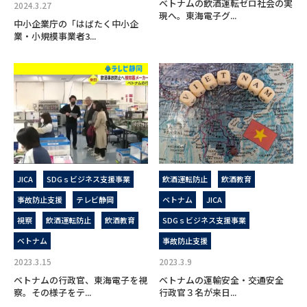
ベトナムの飲酒運転ゼロ社会の実
2024.3.27
現へ。東海電子グ...
中小企業庁の「はばたく中小企
業・小規模事業者3...
JICA
SDGｓビジネス支援事業
飲酒運転防止
飲酒教育
事故防止支援
テレビ静岡
ベトナム
JICA
視察
飲酒運転防止
飲酒教育
SDGｓビジネス支援事業
ベトナム
事故防止支援
2023.3.15
2023.3.9
ベトナムの行政官、東海電子を視
ベトナムの運輸安全・交通安全
察。その様子をテ...
行政官３名が来日...