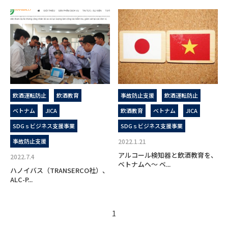
飲酒運転防止
飲酒教育
事故防止支援
飲酒運転防止
ベトナム
JICA
飲酒教育
ベトナム
JICA
SDGｓビジネス支援事業
SDGｓビジネス支援事業
事故防止支援
2022.1.21
アルコール検知器と飲酒教育を、
2022.7.4
ベトナムへ～ ベ...
ハノイバス（TRANSERCO社）、
ALC-P...
1