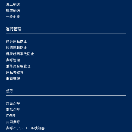
海上輸送
航空輸送
一般企業
運行管理
過労運転防止
飲酒運転防止
健康起因事故防止
点呼管理
乗務員台帳管理
運転者教育
車両管理
点呼
対面点呼
電話点呼
IT点呼
共同点呼
点呼とアルコール検知器