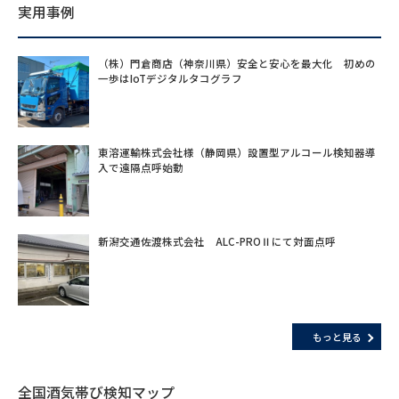
実用事例
（株）門倉商店（神奈川県）安全と安心を最大化 初めの
一歩はIoTデジタルタコグラフ
東溶運輸株式会社様（静岡県）設置型アルコール検知器導
入で遠隔点呼始動
新潟交通佐渡株式会社 ALC-PROⅡにて対面点呼
もっと見る
全国酒気帯び検知マップ