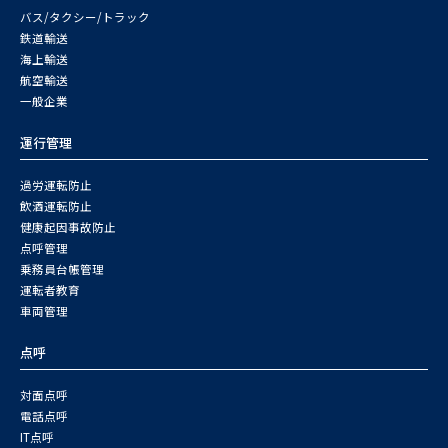
バス/タクシー/トラック
鉄道輸送
海上輸送
航空輸送
一般企業
運行管理
過労運転防止
飲酒運転防止
健康起因事故防止
点呼管理
乗務員台帳管理
運転者教育
車両管理
点呼
対面点呼
電話点呼
IT点呼