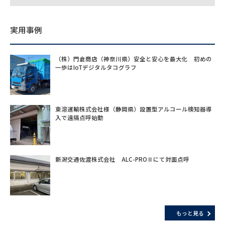
実用事例
（株）門倉商店（神奈川県）安全と安心を最大化 初めの
一歩はIoTデジタルタコグラフ
東溶運輸株式会社様（静岡県）設置型アルコール検知器導
入で遠隔点呼始動
新潟交通佐渡株式会社 ALC-PROⅡにて対面点呼
もっと見る