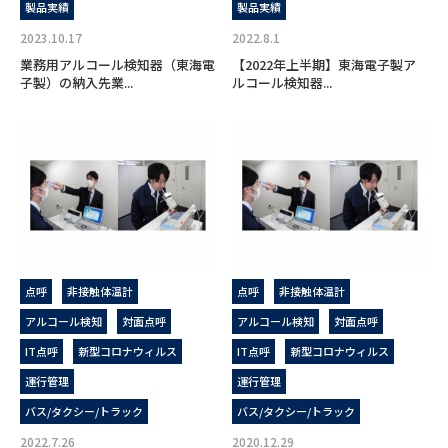
製品実績
製品実績
2023.10.17
2022.8.1
業務用アルコール検知器（東海電
【2022年上半期】東海電子製ア
子製）の納入先業...
ルコール検知器...
点呼
非接触体温計
点呼
非接触体温計
アルコール検知
対面点呼
アルコール検知
対面点呼
IT点呼
新型コロナウィルス
IT点呼
新型コロナウィルス
運行管理
運行管理
バス/タクシー/トラック
バス/タクシー/トラック
2022.7.26
2020.12.29