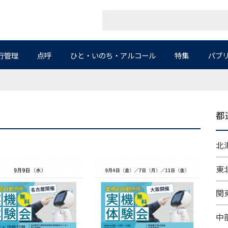
行管理
点呼
ひと・いのち・アルコール
特集
パブ
都
北海
東北
関東
中部