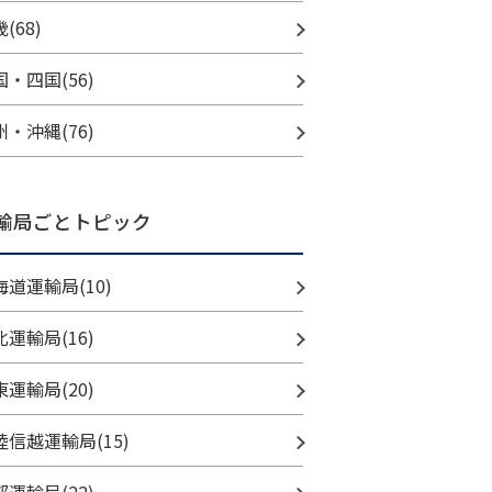
(68)
国・四国(56)
州・沖縄(76)
輸局ごとトピック
海道運輸局(10)
北運輸局(16)
東運輸局(20)
陸信越運輸局(15)