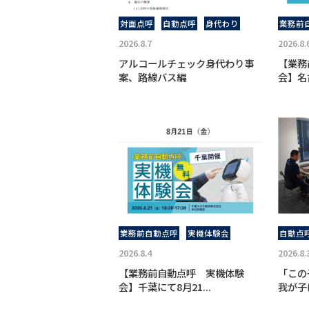
対面点呼
自動点呼
身代わり
業務前
2026.8.7
2026.8.
アルコールチェック身代わり事
【業務
案、路線バス編
会】名古
業務前自動点呼
実機体験会
自動点
2026.8.4
2026.8.
【業務前自動点呼 実機体験
「この
会】千葉にて8月21...
我が子