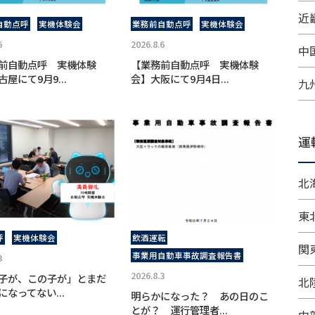
近畿
自動点呼
実機体験会
業務前自動点呼
実機体験会
6
2026.8.6
中
前自動点呼 実機体験
【業務前自動点呼 実機体験
屋にて9月9...
会】大阪にて9月4日...
九
運
北
東
呼
実機体験会
飲酒運転
関
事業用自動車事故調査報告書
3
2026.8.3
子が、この子が」とまだ
北
になってない...
明らかになった？ あの日のこ
とが？ 運行管理者...