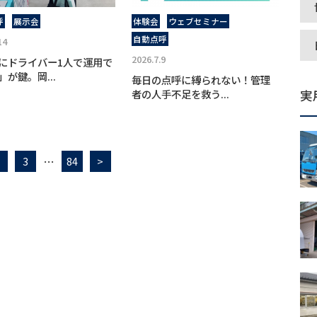
呼
展示会
体験会
ウェブセミナー
自動点呼
14
2026.7.9
にドライバー1人で運用で
」が鍵。岡...
毎日の点呼に縛られない！管理
者の人手不足を救う...
実
…
3
84
>