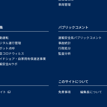
車両管理
集
パブリックコメント
動運転
運輸安全系パブリックコメント
ジタル運行管理
事故統計
ボット点呼
行政処分
型コロナウィルス
監査分析
イドシェア・自家用有償運送事業
輸安全AIラボ
このサイトについて
サイト
免責事項
編集長について