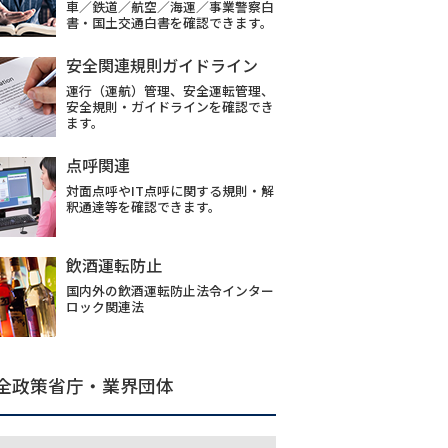
車／鉄道／航空／海運／事業警察白
書・国土交通白書を確認できます。
安全関連規則ガイドライン
運行（運航）管理、安全運転管理、
安全規則・ガイドラインを確認でき
ます。
点呼関連
対面点呼やIT点呼に関する規則・解
釈通達等を確認できます。
飲酒運転防止
国内外の飲酒運転防止法令インター
ロック関連法
全政策省庁・業界団体