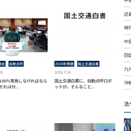
中
近
神
中
四
験会
自動点呼
2024年問題
国土交通白書
九
28
2026.7.24
100％実施しなければなら
国土交通白書に、自動点呼ロボ
沖
れは分...
ットが。そんなこと...
法