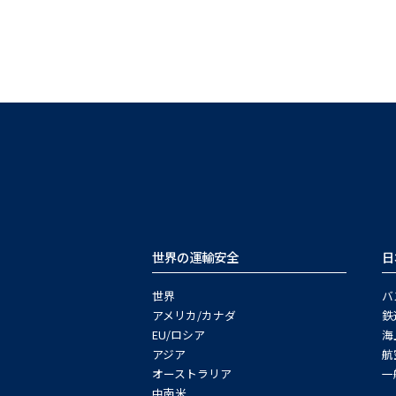
世界の運輸安全
日
世界
バ
アメリカ/カナダ
鉄
EU/ロシア
海
アジア
航
オーストラリア
一
中南米