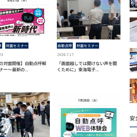
呼
対面セミナー
自動点呼
対面セミナー
23
2026.7.17
の対面開催】自動点呼解
「画面越しでは聞けない声を聞
ナー～最新の...
くために」東海電子...
安