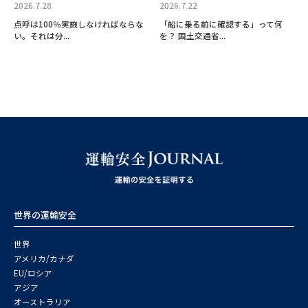
2026.7.28
2026.7.22
点呼は100％実施しなければならな
「船に乗る前に確認する」って何
い。それは分...
を？ 国土交通省...
世界の運輸安全
世界
アメリカ/カナダ
EU/ロシア
アジア
オーストラリア