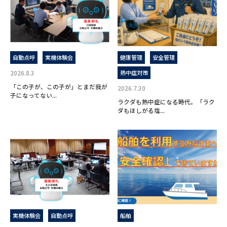
自動点呼
実機体験会
健康管理
安全管理
2026.8.3
熱中症対策
「この子が、この子が」とまだ我が
2026.7.30
子になってない...
ラクダも熱中症になる時代。「ラク
ダもほしがる塩...
実機体験会
自動点呼
船舶