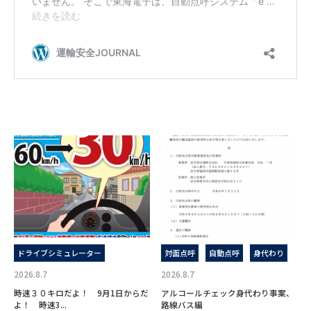
ドライブシミュレーター
対面点呼
自動点呼
身代わり
2026.8.7
2026.8.7
時速３０キロだよ！ 9月1日からだ
アルコールチェック身代わり事案、
よ！ 時速3...
路線バス編