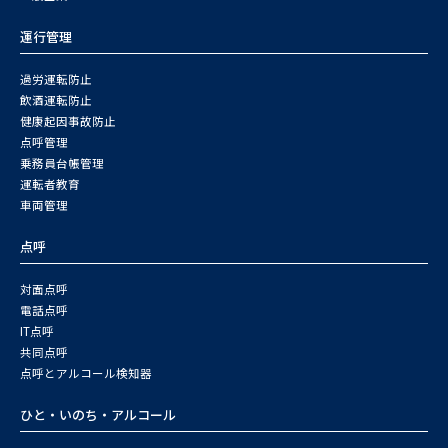
運行管理
過労運転防止
飲酒運転防止
健康起因事故防止
点呼管理
乗務員台帳管理
運転者教育
車両管理
点呼
対面点呼
電話点呼
IT点呼
共同点呼
点呼とアルコール検知器
ひと・いのち・アルコール