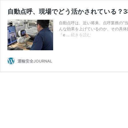
自動点呼、現場でどう活かされている？3
自動点呼は、近い将来、点呼業務の“
んな効果を上げているのか、その具体
自
「e …
続きを読む
動
点
呼、
現
運輸安全JOURNAL
場
で
ど
う
活
か
さ
れ
て
い
る？