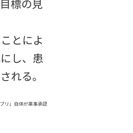
に目標の見
ることによ
能にし、患
待される。
プリ」自体が薬事承認