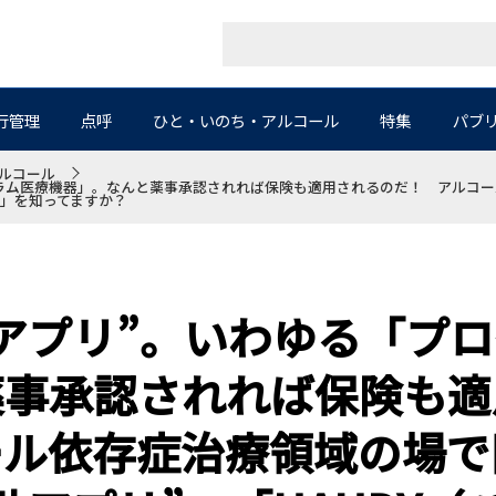
行管理
点呼
ひと・いのち・アルコール
特集
パブ
ルコール
ラム医療機器」。なんと薬事承認されれば保険も適用されるのだ！ アルコー
）」を知ってますか？
アプリ”。いわゆる「プ
薬事承認されれば保険も適
ール依存症治療領域の場で