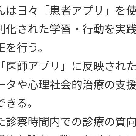
んは日々「患者アプリ」を
別化された学習・行動を実
正を行う。
「医師アプリ」に反映され
ータや心理社会的治療の支
できる。
た診察時間内での診療の質