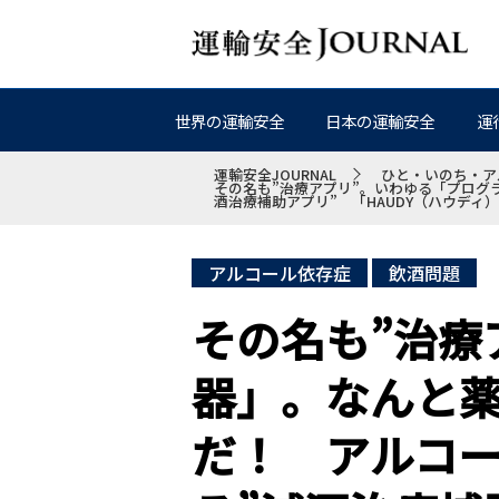
世界の運輸安全
日本の運輸安全
運
運輸安全JOURNAL
ひと・いのち・ア
その名も”治療アプリ”。いわゆる「プログ
酒治療補助アプリ” 「HAUDY（ハウディ
アルコール依存症
飲酒問題
その名も”治療
器」。なんと
だ！ アルコ