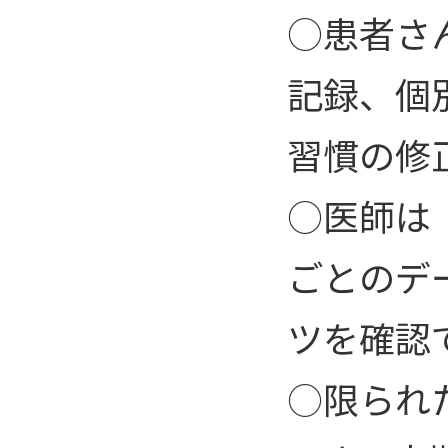
○患者さ
記録、個
習慣の修
○医師は
ごとのデ
ツを確認
○限られ