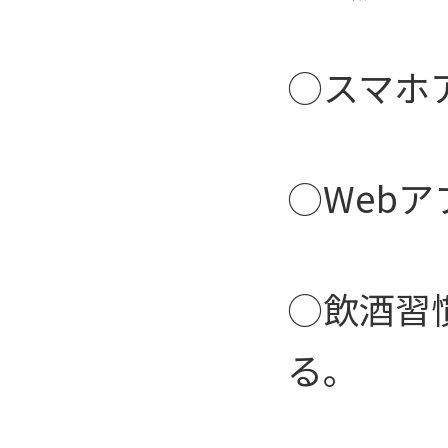
○スマホ
○Web
○飲酒習
る。