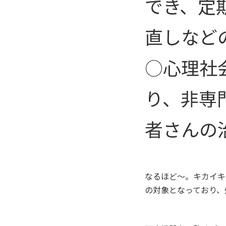
でき、定
直しなど
○心理社
り、非専
者さんの
なるほど～。キカイキ
の対象となっており、