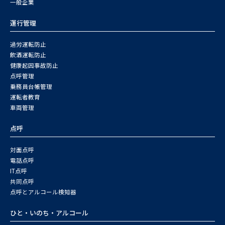
一般企業
運行管理
過労運転防止
飲酒運転防止
健康起因事故防止
点呼管理
乗務員台帳管理
運転者教育
車両管理
点呼
対面点呼
電話点呼
IT点呼
共同点呼
点呼とアルコール検知器
ひと・いのち・アルコール