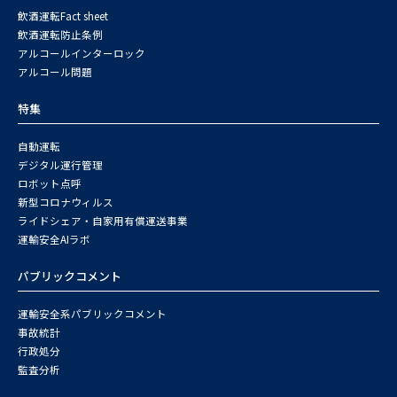
飲酒運転Fact sheet
飲酒運転防止条例
アルコールインターロック
アルコール問題
特集
自動運転
デジタル運行管理
ロボット点呼
新型コロナウィルス
ライドシェア・自家用有償運送事業
運輸安全AIラボ
パブリックコメント
運輸安全系パブリックコメント
事故統計
行政処分
監査分析