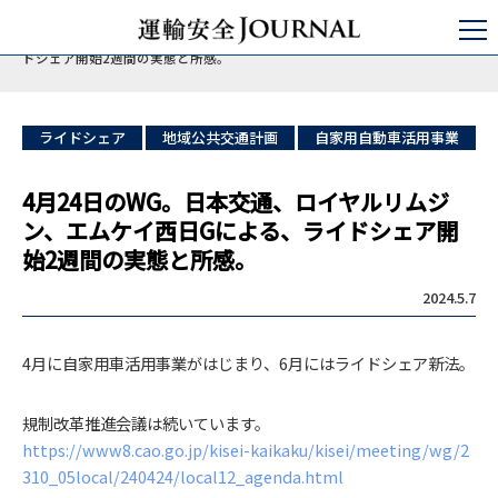
運輸安全JOURNAL
特集
ライドシェア・自家用有償運送事業
4月24日のWG。日本交通、ロイヤルリムジン、エムケイ西日Gによる、ライ
ドシェア開始2週間の実態と所感。
ライドシェア
地域公共交通計画
自家用自動車活用事業
4月24日のWG。日本交通、ロイヤルリムジ
ン、エムケイ西日Gによる、ライドシェア開
始2週間の実態と所感。
2024.5.7
4月に自家用車活用事業がはじまり、6月にはライドシェア新法。
規制改革推進会議は続いています。
https://www8.cao.go.jp/kisei-kaikaku/kisei/meeting/wg/2
310_05local/240424/local12_agenda.html