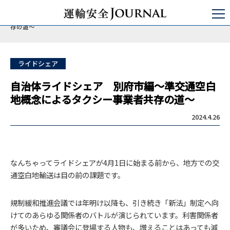
運輸安全JOURNAL
特集
ライドシェア・自家用有償運送事業
自治体ライドシェア 別府市編～準交通空白地概念によるタクシー事業者共
存の道～
ライドシェア
自治体ライドシェア 別府市編～準交通空白
地概念によるタクシー事業者共存の道～
2024.4.26
なんちゃってライドシェアが4月1日に始まる前から、地方での交
通空白地輸送は目の前の課題です。
規制緩和推進会議では年明け以降も、引き続き「新法」制定へ向
けてのあらゆる関係者のバトルが演じられています。利害関係者
が多いため、審議会に登場する人物も、増えることはあっても減