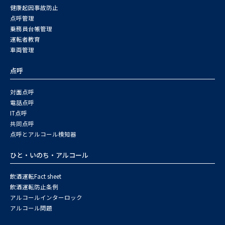
健康起因事故防止
点呼管理
乗務員台帳管理
運転者教育
車両管理
点呼
対面点呼
電話点呼
IT点呼
共同点呼
点呼とアルコール検知器
ひと・いのち・アルコール
飲酒運転Fact sheet
飲酒運転防止条例
アルコールインターロック
アルコール問題