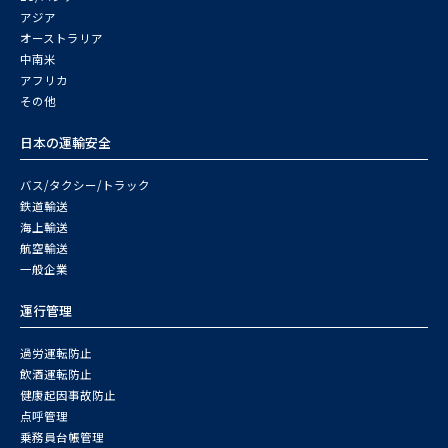
アジア
オーストラリア
中南米
アフリカ
その他
日本の運輸安全
バス/タクシー/トラック
鉄道輸送
海上輸送
航空輸送
一般企業
運行管理
過労運転防止
飲酒運転防止
健康起因事故防止
点呼管理
乗務員台帳管理