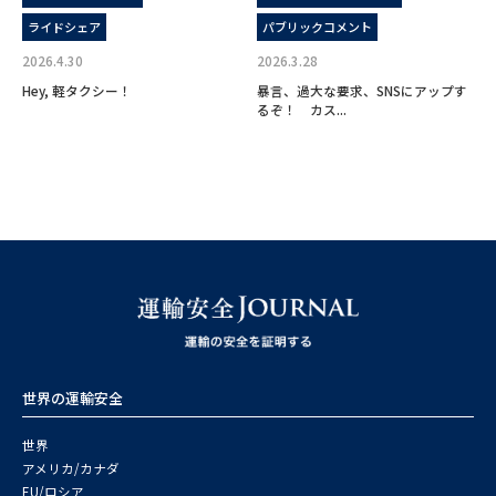
ライドシェア
パブリックコメント
2026.4.30
2026.3.28
Hey, 軽タクシー！
暴言、過大な要求、SNSにアップす
るぞ！ カス...
世界の運輸安全
世界
アメリカ/カナダ
EU/ロシア