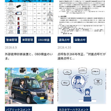
整備管理
車両管理
OBD検査
遠隔点呼
自動点呼
2026.6.9
2026.4.30
外部故障診断装置と、OBD検査のい
点呼告示266号改正、”対面点呼だが
ま。
遠隔点呼と...
パブリックコメント
カスタマーハラスメント