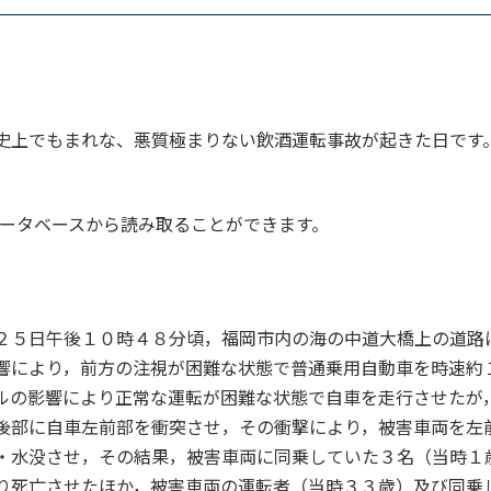
故史上でもまれな、悪質極まりない飲酒運転事故が起きた日です
ータベースから読み取ることができます。
２５日午後１０時４８分頃，福岡市内の海の中道大橋上の道路
響により，前方の注視が困難な状態で普通乗用自動車を時速約
ルの影響により正常な運転が困難な状態で自車を走行させたが
後部に自車左前部を衝突させ，その衝撃により，被害車両を左
・水没させ，その結果，被害車両に同乗していた３名（当時１
り死亡させたほか，被害車両の運転者（当時３３歳）及び同乗