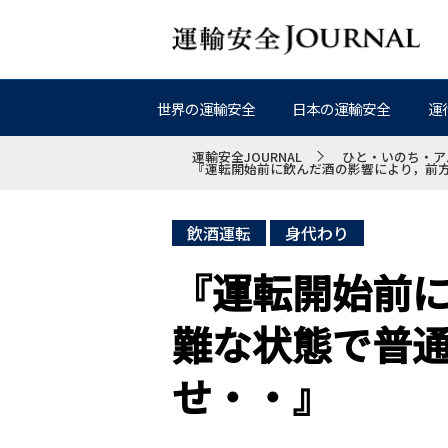
世界の運輸安全
日本の運輸安全
運
運輸安全JOURNAL
ひと・いのち・ア
『運転開始前に飲んだ酒の影響により，前
飲酒運転
身代わり
『運転開始前
難な状態で普
せ・・』